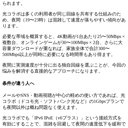
られます。
光コラボは多くの利用者が同じ回線を共有する仕組みのた
め、夜間（19〜23時）は混雑して速度が落ちやすい傾向があ
ります。
必要な帯域を概算すると、4K動画が1台あたり25〜50Mbps ×
複数台、オンラインゲームが30〜100Mbps × 2台、さらに大
容量ダウンロードが重なれば、家族全体で合計300〜
500Mbps以上が同時に必要になる時間帯もあり得ます。
夜間に実測速度が十分に出る独自回線を選ぶことが、今回の
悩みを解消する直接的なアプローチになります。
条件が違う人へ
メールやSNS・動画視聴が中心の軽めの使い方であれば、光
コラボ（ドコモ光・ソフトバンク光など）の1Gbpsプランで
も夜間以外は概ね問題なく使えます。
光コラボでも「IPv6 IPoE（v6プラス）」という接続方式を
有効にすることで、混雑を回避して夜間の速度低下を緩和で