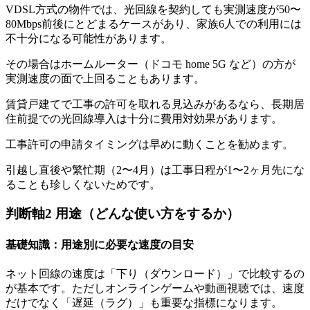
VDSL方式の物件では、光回線を契約しても実測速度が50〜
80Mbps前後にとどまるケースがあり、家族6人での利用には
不十分になる可能性があります。
その場合はホームルーター（ドコモ home 5G など）の方が
実測速度の面で上回ることもあります。
賃貸戸建てで工事の許可を取れる見込みがあるなら、長期居
住前提での光回線導入は十分に費用対効果があります。
工事許可の申請タイミングは早めに動くことを勧めます。
引越し直後や繁忙期（2〜4月）は工事日程が1〜2ヶ月先にな
ることも珍しくないためです。
判断軸2 用途（どんな使い方をするか）
基礎知識：用途別に必要な速度の目安
ネット回線の速度は「下り（ダウンロード）」で比較するの
が基本です。ただしオンラインゲームや動画視聴では、速度
だけでなく「遅延（ラグ）」も重要な指標になります。