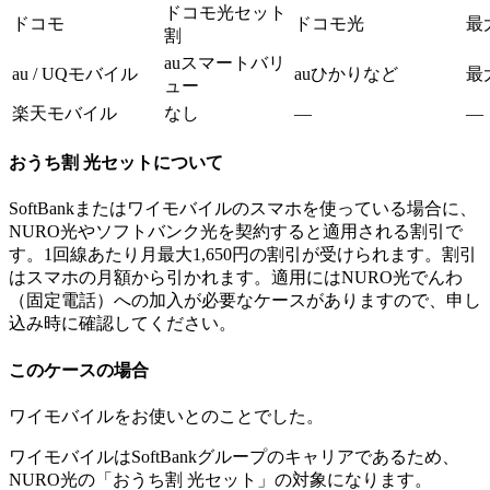
ドコモ光セット
ドコモ
ドコモ光
最
割
auスマートバリ
au / UQモバイル
auひかりなど
最
ュー
楽天モバイル
なし
—
—
おうち割 光セットについて
SoftBankまたはワイモバイルのスマホを使っている場合に、
NURO光やソフトバンク光を契約すると適用される割引で
す。1回線あたり月最大1,650円の割引が受けられます。割引
はスマホの月額から引かれます。適用にはNURO光でんわ
（固定電話）への加入が必要なケースがありますので、申し
込み時に確認してください。
このケースの場合
ワイモバイルをお使いとのことでした。
ワイモバイルはSoftBankグループのキャリアであるため、
NURO光の「おうち割 光セット」の対象になります。