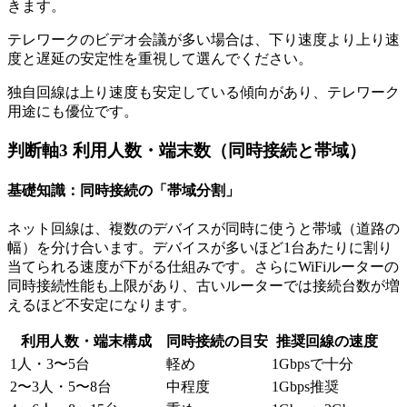
きます。
テレワークのビデオ会議が多い場合は、下り速度より上り速
度と遅延の安定性を重視して選んでください。
独自回線は上り速度も安定している傾向があり、テレワーク
用途にも優位です。
判断軸3 利用人数・端末数（同時接続と帯域）
基礎知識：同時接続の「帯域分割」
ネット回線は、複数のデバイスが同時に使うと帯域（道路の
幅）を分け合います。デバイスが多いほど1台あたりに割り
当てられる速度が下がる仕組みです。さらにWiFiルーターの
同時接続性能も上限があり、古いルーターでは接続台数が増
えるほど不安定になります。
利用人数・端末構成
同時接続の目安
推奨回線の速度
1人・3〜5台
軽め
1Gbpsで十分
2〜3人・5〜8台
中程度
1Gbps推奨