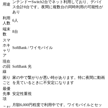
ンテンドーSwitch2台でネット利用しており、デバイ
用途
ス合計8台です。夜間に複数台の同時利用の可能性が
あり
利用
6人
人数
端末
8台
数
スマ
ホキ
SoftBank / ワイモバイル
ャリ
ア
現在
の回
SoftBank 光
線
困り
家の中で繋がりが悪い時があります。特に夜間に動画
ごと
を見ているときに不安定になります
最優
先事
安定性重視
項
月額6,000円程度で利用中です。ワイモバイルとセッ
こだ