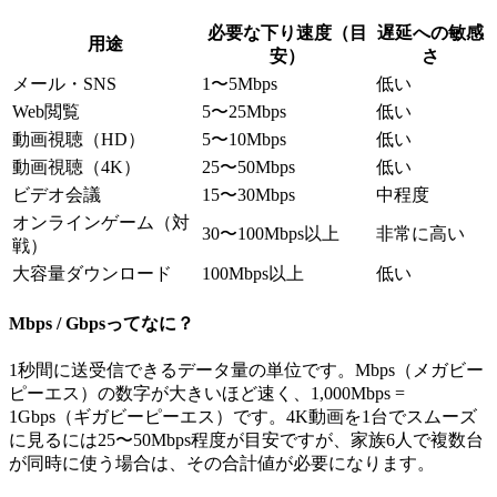
必要な下り速度（目
遅延への敏感
用途
安）
さ
メール・SNS
1〜5Mbps
低い
Web閲覧
5〜25Mbps
低い
動画視聴（HD）
5〜10Mbps
低い
動画視聴（4K）
25〜50Mbps
低い
ビデオ会議
15〜30Mbps
中程度
オンラインゲーム（対
30〜100Mbps以上
非常に高い
戦）
大容量ダウンロード
100Mbps以上
低い
Mbps / Gbpsってなに？
1秒間に送受信できるデータ量の単位です。Mbps（メガビー
ピーエス）の数字が大きいほど速く、1,000Mbps =
1Gbps（ギガビーピーエス）です。4K動画を1台でスムーズ
に見るには25〜50Mbps程度が目安ですが、家族6人で複数台
が同時に使う場合は、その合計値が必要になります。