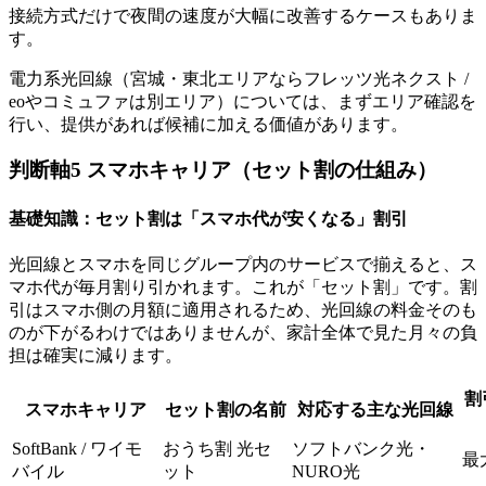
接続方式だけで夜間の速度が大幅に改善するケースもありま
す。
電力系光回線（宮城・東北エリアならフレッツ光ネクスト /
eoやコミュファは別エリア）については、まずエリア確認を
行い、提供があれば候補に加える価値があります。
判断軸5 スマホキャリア（セット割の仕組み）
基礎知識：セット割は「スマホ代が安くなる」割引
光回線とスマホを同じグループ内のサービスで揃えると、ス
マホ代が毎月割り引かれます。これが「セット割」です。割
引はスマホ側の月額に適用されるため、光回線の料金そのも
のが下がるわけではありませんが、家計全体で見た月々の負
担は確実に減ります。
割
スマホキャリア
セット割の名前
対応する主な光回線
SoftBank / ワイモ
おうち割 光セ
ソフトバンク光・
最
バイル
ット
NURO光