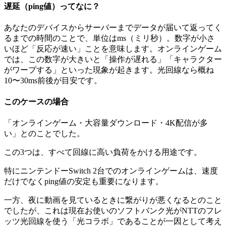
遅延（ping値）ってなに？
あなたのデバイスからサーバーまでデータが届いて返ってく
るまでの時間のことで、単位はms（ミリ秒）。数字が小さ
いほど「反応が速い」ことを意味します。オンラインゲーム
では、この数字が大きいと「操作が遅れる」「キャラクター
がワープする」といった現象が起きます。光回線なら概ね
10〜30ms前後が目安です。
このケースの場合
「オンラインゲーム・大容量ダウンロード・4K配信が多
い」とのことでした。
この3つは、すべて回線に高い負荷をかける用途です。
特にニンテンドーSwitch 2台でのオンラインゲームは、速度
だけでなくping値の安定も重要になります。
一方、夜に動画を見ているときに繋がりが悪くなるとのこと
でしたが、これは現在お使いのソフトバンク光がNTTのフレ
ッツ光回線を使う「光コラボ」であることが一因として考え