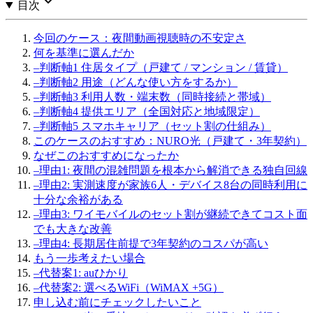
目次
今回のケース：夜間動画視聴時の不安定さ
何を基準に選んだか
–
判断軸1 住居タイプ（戸建て / マンション / 賃貸）
–
判断軸2 用途（どんな使い方をするか）
–
判断軸3 利用人数・端末数（同時接続と帯域）
–
判断軸4 提供エリア（全国対応と地域限定）
–
判断軸5 スマホキャリア（セット割の仕組み）
このケースのおすすめ：NURO光（戸建て・3年契約）
なぜこのおすすめになったか
–
理由1: 夜間の混雑問題を根本から解消できる独自回線
–
理由2: 実測速度が家族6人・デバイス8台の同時利用に
十分な余裕がある
–
理由3: ワイモバイルのセット割が継続できてコスト面
でも大きな改善
–
理由4: 長期居住前提で3年契約のコスパが高い
もう一歩考えたい場合
–
代替案1: auひかり
–
代替案2: 選べるWiFi（WiMAX +5G）
申し込む前にチェックしたいこと