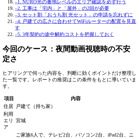
–
1. NURO光の番地レベルのエリア確認を必ず行う
–
2. 工事は「宅内」と「屋外」の2回が必要
–
3. セット割「おうち割 光セット」の申請を忘れずに
–
4. 戸建ての広さに合わせてWiFiルーターの配置を見直
す
–
5. 3年契約の途中解約コストを把握しておく
今回のケース：夜間動画視聴時の不安
定さ
ヒアリングで伺った内容を、判断に効くポイントだけ整理し
た一覧です。レポートの推奨はこの条件をもとに導いていま
す。
項目
内容
住居
戸建て（持ち家）
利用
エリ
宮城
ア
ご家族6人で、テレビ2台、パソコン2台、iPad2台、ニ