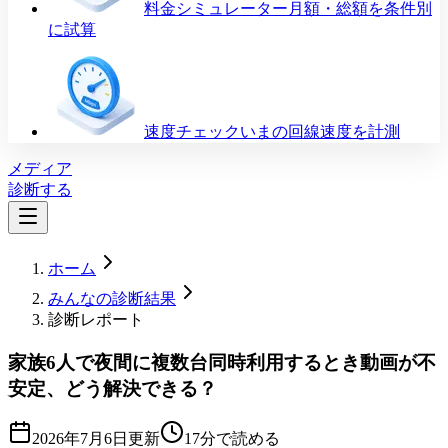
料金シミュレーター
月額・総額を条件別
に試算
速度チェック
いまの回線速度を計測
メディア
診断する
ホーム
みんなの診断結果
診断レポート
家族6人で夜間に複数台同時利用するとき動画が不
安定、どう解決できる？
2026年7月6日
更新
17分で読める