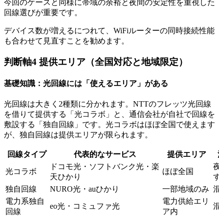
今回のケースと同様に帯域の余裕と夜間の安定性を重視した
回線選びが重要です。
デバイス数が増えるにつれて、WiFiルーターの同時接続性能
も合わせて見直すことを勧めます。
判断軸4 提供エリア（全国対応と地域限定）
基礎知識：光回線には「使えるエリア」がある
光回線は大きく2種類に分かれます。NTTのフレッツ光回線
を借りて提供する「光コラボ」と、通信会社が自社で回線を
敷設する「独自回線」です。光コラボはほぼ全国で使えます
が、独自回線は提供エリアが限られます。
回線タイプ
代表的なサービス
提供エリア
ドコモ光・ソフトバンク光・楽
光コラボ
ほぼ全国
天ひかり
独自回線
NURO光・auひかり
一部地域のみ
電力系独自
電力供給エリ
eo光・コミュファ光
回線
ア内