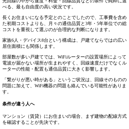
光回線の中から速度・料金・回線品質などの条件で純粋に選
べる、最も自由度の高い状況です。
長くお住まいになる予定とのことでしたので、工事費を含め
た初期コストよりも、月々の通信品質と3年・5年単位での総
コストを重視して選ぶのが合理的な判断になります。
家族6人・デバイス8台という構成は、戸建てならではの広い
居住面積にも関係します。
部屋数が多い戸建てでは、WiFiルーターの設置場所によって
電波が届かない場所が生まれやすく、回線速度だけでなくル
ーターの性能・配置も通信品質に大きく影響します。
「繋がりが悪い時がある」というご状況は、回線そのものの
問題に加えて、WiFi機器の問題も絡んでいる可能性がありま
す。
条件が違う人へ
マンション（賃貸）にお住まいの場合、まず建物の配線方式
を確認することが先決です。