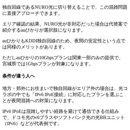
独自回線であるNURO光に切り替えることで、この混雑問題
に直接アプローチできます。
エリア確認の結果、NURO光が非対応だった場合は代替案で
紹介するauひかりが選択肢になります。
auひかりもKDDI独自回線のため、夜間の安定性という点で
は同様のメリットがあります。
ただしauひかりの10Gbpsプランは関東一部のみの提供で、
宮城県では1Gbpsプランが対象になります。
条件が違う人へ
地方・郊外にお住まいで独自回線がエリア外の場合は、光コ
ラボの中でも「IPv6 IPoE接続」に対応したプランを選ぶこ
とが夜間混雑への対策になります。
IPv6 IPoEは混雑しやすい経路を避けて通信できる仕組み
で、ドコモ光のv6プラスやソフトバンク光の光BBユニット
（IPv6）などが代表例です。