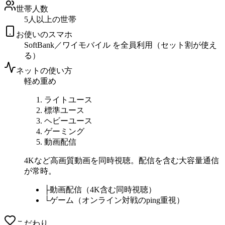
世帯人数
5人以上の世帯
お使いのスマホ
SoftBank／ワイモバイル を全員利用（セット割が使え
る）
ネットの使い方
軽め
重め
ライトユース
標準ユース
ヘビーユース
ゲーミング
動画配信
4Kなど高画質動画を同時視聴。配信を含む大容量通信
が常時。
├
動画配信（4K含む同時視聴）
└
ゲーム（オンライン対戦のping重視）
こだわり