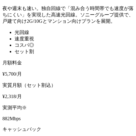
夜や週末も速い。独自回線で「混み合う時間帯でも速度が落
ちにくい」を実現した高速光回線。ソニーグループ提供で、
戸建て向け2G/10Gとマンション向けプランを展開。
光回線
速度重視
コスパ◎
セット割
月額料金
¥
5,700
/月
実質月額（セット割込）
¥
2,318
/月
実測平均※
882M
bps
キャッシュバック