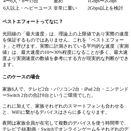
4〜6人・8〜15台
重め
1Gbps〜2Gbps
6人以上・ヘビーユース
非常に重い
2Gbps以上を検討
ベストエフォートってなに？
光回線の「最大速度」は、理論上の上限値であり実際の速度
を保証するものではありません。これを「ベストエフォー
ト」と呼びます。実際に計測されている平均的な速度（実測
値）は、最大速度の10〜30%程度になることが多く、最大速
度より実測速度の数値を参考にする方が現実的な判断ができ
ます。
このケースの場合
家族6人で、テレビ2台・パソコン2台・iPad 2台・ニンテンド
ーSwitch 2台の合計8台というご環境でした。
これに加えて、家族それぞれのスマートフォンも合わせる
と、WiFiに繋がるデバイスはさらに多くなります。
夜間は家族全員が在宅して複数のデバイスを使う時間帯で、
テレビで4K動画・Switchでオンラインゲームをそれぞれのデ