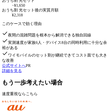
おうち割 光セット
−¥
1,650
おうち割 光セット
後の実質月額
¥
2,318
このケースで効く理由
夜間の混雑問題を根本から解消できる独自回線
実測速度が家族6人・デバイス8台の同時利用に十分な余
裕がある
ワイモバイルのセット割が継続できてコスト面でも大き
な改善
公式サイトへ
PR
詳細を見る
もう一歩考えたい場合
速度重視ならこちら