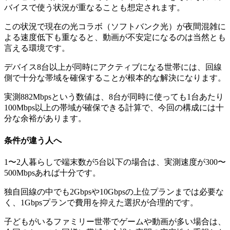
バイスで使う状況が重なることも想定されます。
この状況で現在の光コラボ（ソフトバンク光）が夜間混雑に
よる速度低下も重なると、動画が不安定になるのは当然とも
言える環境です。
デバイス8台以上が同時にアクティブになる世帯には、回線
側で十分な帯域を確保することが根本的な解決になります。
実測882Mbpsという数値は、8台が同時に使っても1台あたり
100Mbps以上の帯域が確保できる計算で、今回の構成には十
分な余裕があります。
条件が違う人へ
1〜2人暮らしで端末数が5台以下の場合は、実測速度が300〜
500Mbpsあれば十分です。
独自回線の中でも2Gbpsや10Gbpsの上位プランまでは必要な
く、1Gbpsプランで費用を抑えた選択が合理的です。
子どもがいるファミリー世帯でゲームや動画が多い場合は、