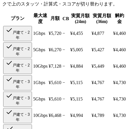
クで上のスタッツ・計算式・スコアが切り替わります。
最大速
解約
実質月額
実質月額
プラン
月額
CB
度
(24m)
(36m)
金
戸建て・2
1Gbps
¥
5,720
−
¥4,455
¥4,877
¥4,460
年
戸建て・2
5Gbps
¥
6,270
−
¥5,005
¥5,427
¥4,460
年
戸建て・2
10Gbps
¥
7,128
−
¥4,884
¥5,449
¥4,460
年
戸建て・3
1Gbps
¥
5,610
−
¥5,115
¥4,767
¥4,730
年
戸建て・3
5Gbps
¥
5,610
−
¥5,115
¥4,767
¥4,730
年
戸建て・3
10Gbps
¥
6,468
−
¥4,994
¥4,789
¥4,730
年