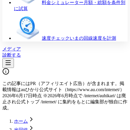
料金シミュレーター
月額・総額を条件別
に試算
速度チェック
いまの回線速度を計測
メディア
診断する
この記事にはPR（アフィリエイト広告）が含まれます。掲
載情報は
auひかり公式サイト（https://www.au.com/internet/）
2026年6月17日時点 ※2026年6月時点で /internet/auhikari/ は廃
止され公式トップ /internet/ に集約
をもとに編集部が独自に作
成。
ホーム
光回線