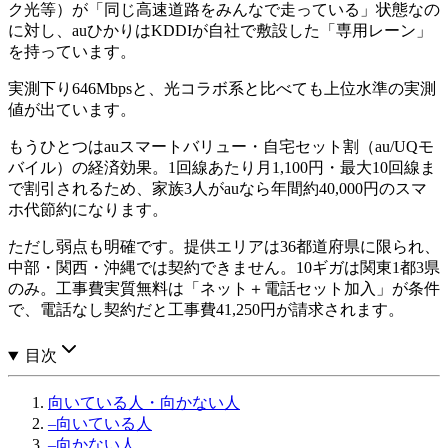
ク光等）が「同じ高速道路をみんなで走っている」状態なの
に対し、auひかりはKDDIが自社で敷設した「専用レーン」
を持っています。
実測下り646Mbpsと、光コラボ系と比べても上位水準の実測
値が出ています。
もうひとつはauスマートバリュー・自宅セット割（au/UQモ
バイル）の経済効果。1回線あたり月1,100円・最大10回線ま
で割引されるため、家族3人がauなら年間約40,000円のスマ
ホ代節約になります。
ただし弱点も明確です。提供エリアは36都道府県に限られ、
中部・関西・沖縄では契約できません。10ギガは関東1都3県
のみ。工事費実質無料は「ネット＋電話セット加入」が条件
で、電話なし契約だと工事費41,250円が請求されます。
目次
向いている人・向かない人
–
向いている人
–
向かない人