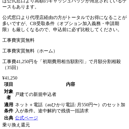
は公式窓口より高額のキャッシュバックが用意されているケ
ースもあります。
公式窓口より代理店経由の方がトータルでお得になることが
多いですが、CB受取条件（オプション加入義務・申請期
限）も厳しくなるので、申込前に必ず比較してください。
工事費実質無料
工事費実質無料（ホーム）
工事費41,250円を「初期費用相当額割引」で月額分割相殺
（35回）
¥41,250
項目
内容
対象
戸建ての新規申込者
者
適用
ネット＋電話（auひかり電話: 月550円〜）のセット加
条件
入が条件。途中解約で残債一括請求
出典
公式ページ
乗り換え還元