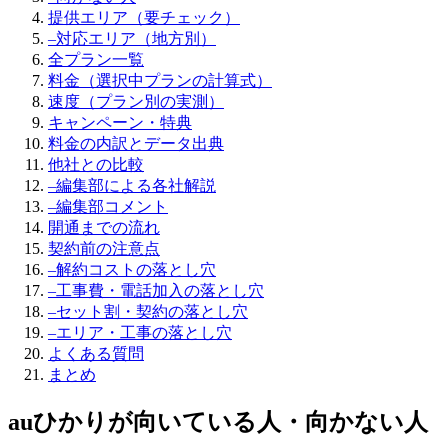
提供エリア（要チェック）
–
対応エリア（地方別）
全プラン一覧
料金（選択中プランの計算式）
速度（プラン別の実測）
キャンペーン・特典
料金の内訳とデータ出典
他社との比較
–
編集部による各社解説
–
編集部コメント
開通までの流れ
契約前の注意点
–
解約コストの落とし穴
–
工事費・電話加入の落とし穴
–
セット割・契約の落とし穴
–
エリア・工事の落とし穴
よくある質問
まとめ
auひかり
が向いている人・向かない人