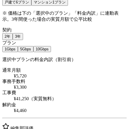
戸建て
6
プラン
マンション
1
プラン
※ 価格は下の「選択中のプラン」「料金内訳」に連動表
示。3年間使った場合の実質月額で公平比較
契約
2年
3年
プラン
1Gbps
5Gbps
10Gbps
選択中プランの料金内訳（割引前）
通常月額
¥5,720
事務手数料
¥3,300
工事費
¥41,250（実質無料）
解約金
¥4,460
編集部評価