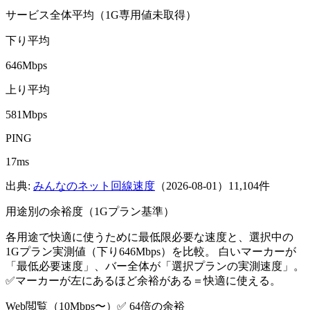
サービス全体平均（1G専用値未取得）
下り平均
646Mbps
上り平均
581Mbps
PING
17ms
出典:
みんなのネット回線速度
（
2026-08-01
）
11,104件
用途別の余裕度（
1G
プラン基準）
各用途で快適に使うために最低限必要な速度と、選択中の
1G
プラン実測値（下り
646
Mbps）を比較。 白いマーカーが
「最低必要速度」、バー全体が「選択プランの実測速度」。
✅マーカーが左にあるほど余裕がある＝快適に使える。
Web閲覧
（
10
Mbps〜）
✅ 64倍の余裕