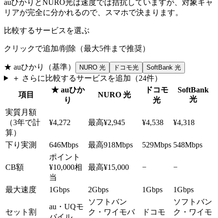
auひかりとNURO光は速度では拮抗していますが、対象キャ
リアが完全に分かれるので、スマホで決まります。
比較するサービスを選ぶ
クリックで追加/削除（最大
5
件まで推奨）
★
auひかり
（基準）
NURO 光
ドコモ光
SoftBank 光
＋ さらに比較するサービスを追加（
24
件）
★
auひか
ドコモ
SoftBank
項目
NURO 光
光
り
光
実質月額
（3年で計
¥4,272
最高
¥2,945
¥4,538
¥4,318
算）
下り実測
646Mbps
最高
918Mbps
529Mbps
548Mbps
ポイント
CB額
¥10,000相
最高
¥15,000
−
−
当
最大速度
1Gbps
2Gbps
1Gbps
1Gbps
ソフトバン
ソフトバン
au・UQモ
セット割
ク・ワイモバ
ドコモ
ク・ワイモ
バイル