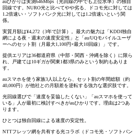
auひかりは実測646Mbps（光回線の中でも上位水準）の独自
回線です。NURO光と比べてやや劣る、ドコモ光に対しては
1.2倍速い・ソフトバンク光に対しては1.2倍速いという関
係。
実質月額は¥4,272（3年で計算）。最大の魅力は「KDDI独自
網による夜・週末の速度安定性」と「au/UQモバイルユーザ
ーへのセット割（月最大1,100円×最大10回線）」です。
提供エリアは36都道府県（中部・関西・沖縄を除く）に限ら
れ、戸建ては10ギガが関東1都3県のみという制約もありま
す。
auスマホを使う家族3人以上なら、セット割の年間総額（約
40,000円）が他社との月額差を逆転する強力な選択肢です。
光回線選びで「速度を妥協したくない」「auスマホを使って
いる」人が最初に検討すべきがauひかりです。理由は2つあ
ります。
ひとつは独自回線による速度の安定性。
NTTフレッツ網を共有する光コラボ（ドコモ光・ソフトバン