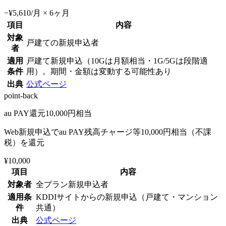
−¥5,610/月 × 6ヶ月
項目
内容
対象
戸建ての新規申込者
者
適用
戸建て新規申込（10Gは月額相当・1G/5Gは段階適
条件
用）。期間・金額は変動する可能性あり
出典
公式ページ
point-back
au PAY還元10,000円相当
Web新規申込でau PAY残高チャージ等10,000円相当（不課
税）を還元
¥10,000
項目
内容
対象者
全プラン新規申込者
適用条
KDDIサイトからの新規申込（戸建て・マンション
件
共通）
出典
公式ページ