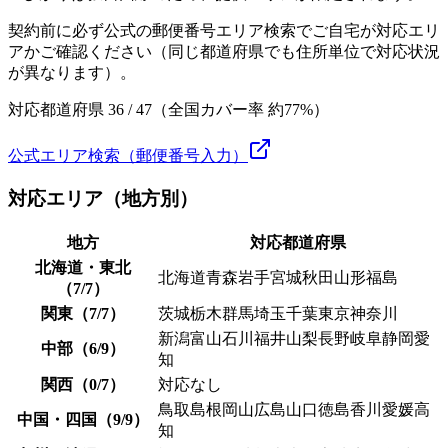
契約前に必ず公式の郵便番号エリア検索でご自宅が対応エリ
アかご確認ください（同じ都道府県でも住所単位で対応状況
が異なります）。
対応都道府県
36
/ 47（全国カバー率 約
77
%）
公式エリア検索（郵便番号入力）
対応エリア（地方別）
地方
対応都道府県
北海道・東北
北海道
青森
岩手
宮城
秋田
山形
福島
（7/7）
関東（7/7）
茨城
栃木
群馬
埼玉
千葉
東京
神奈川
新潟
富山
石川
福井
山梨
長野
岐阜
静岡
愛
中部（6/9）
知
関西（0/7）
対応なし
鳥取
島根
岡山
広島
山口
徳島
香川
愛媛
高
中国・四国（9/9）
知