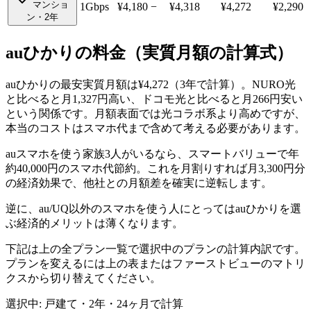
マンショ
1Gbps
¥
4,180
−
¥4,318
¥4,272
¥2,290
ン・2年
auひかり
の料金（実質月額の計算式）
auひかりの最安実質月額は¥4,272（3年で計算）。NURO光
と比べると月1,327円高い、ドコモ光と比べると月266円安い
という関係です。月額表面では光コラボ系より高めですが、
本当のコストはスマホ代まで含めて考える必要があります。
auスマホを使う家族3人がいるなら、スマートバリューで年
約40,000円のスマホ代節約。これを月割りすれば月3,300円分
の経済効果で、他社との月額差を確実に逆転します。
逆に、au/UQ以外のスマホを使う人にとってはauひかりを選
ぶ経済的メリットは薄くなります。
下記は上の全プラン一覧で選択中のプランの計算内訳です。
プランを変えるには上の表またはファーストビューのマトリ
クスから切り替えてください。
選択中:
戸建て・2年
・
24
ヶ月で計算