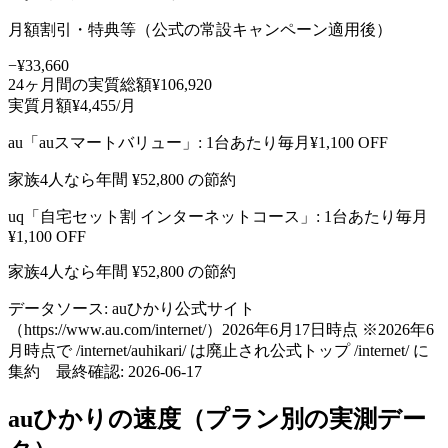
月額割引・特典等（公式の常設キャンペーン適用後）
−¥33,660
24
ヶ月間の実質総額
¥
106,920
実質月額
¥
4,455
/月
au
「
auスマートバリュー
」: 1台あたり毎月¥
1,100
OFF
家族4人なら年間 ¥
52,800
の節約
uq
「
自宅セット割 インターネットコース
」: 1台あたり毎月
¥
1,100
OFF
家族4人なら年間 ¥
52,800
の節約
データソース:
auひかり公式サイト
（https://www.au.com/internet/）2026年6月17日時点 ※2026年6
月時点で /internet/auhikari/ は廃止され公式トップ /internet/ に
集約
最終確認:
2026-06-17
auひかり
の速度（プラン別の実測デー