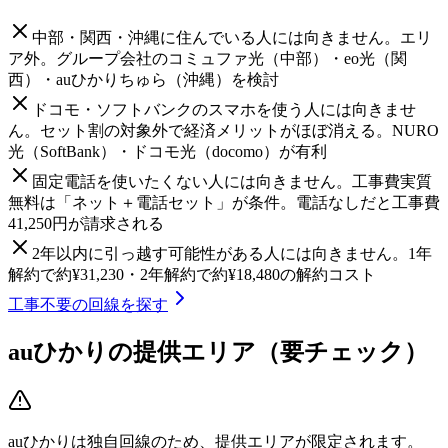
中部・関西・沖縄に住んでいる人には向きません。エリ
ア外。グループ会社のコミュファ光（中部）・eo光（関
西）・auひかりちゅら（沖縄）を検討
ドコモ・ソフトバンクのスマホを使う人には向きませ
ん。セット割の対象外で経済メリットがほぼ消える。NURO
光（SoftBank）・ドコモ光（docomo）が有利
固定電話を使いたくない人には向きません。工事費実質
無料は「ネット＋電話セット」が条件。電話なしだと工事費
41,250円が請求される
2年以内に引っ越す可能性がある人には向きません。1年
解約で約¥31,230・2年解約で約¥18,480の解約コスト
工事不要の回線を探す
auひかり
の提供エリア（要チェック）
auひかり
は独自回線のため、提供エリアが限定されます。