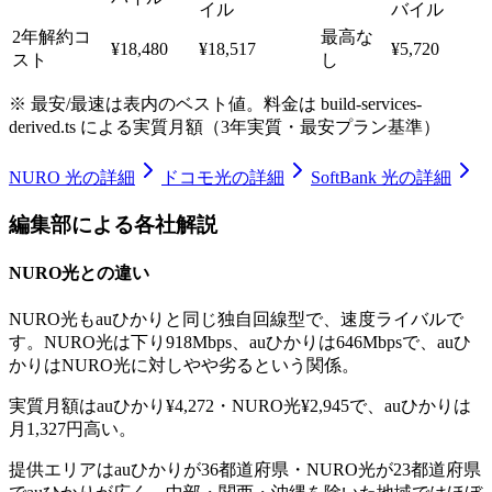
イル
バイル
2年解約コ
最高
な
¥18,480
¥18,517
¥5,720
スト
し
※
最安/最速
は表内のベスト値。料金は build-services-
derived.ts による実質月額（3年実質・最安プラン基準）
NURO 光
の詳細
ドコモ光
の詳細
SoftBank 光
の詳細
編集部による各社解説
NURO光
との違い
NURO光もauひかりと同じ独自回線型で、速度ライバルで
す。NURO光は下り918Mbps、auひかりは646Mbpsで、auひ
かりはNURO光に対しやや劣るという関係。
実質月額はauひかり¥4,272・NURO光¥2,945で、auひかりは
月1,327円高い。
提供エリアはauひかりが36都道府県・NURO光が23都道府県