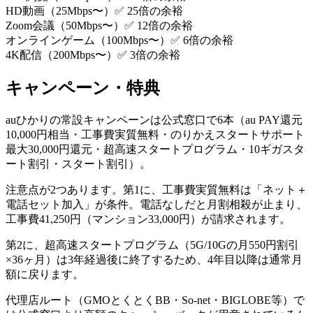
HD動画
（
25
Mbps〜）
✅ 25倍の余裕
Zoom会議
（
50
Mbps〜）
✅ 12倍の余裕
オンラインゲーム
（
100
Mbps〜）
✅ 6倍の余裕
4K配信
（
200
Mbps〜）
✅ 3倍の余裕
キャンペーン・特典
auひかりの常設キャンペーンは公式窓口で6本（au PAY還元
10,000円相当・工事費実質無料・のりかえスタートサポート
最大30,000円還元・超高速スタートプログラム・10ギガスタ
ート割引・スタート割引）。
注意点が2つあります。第1に、工事費実質無料は「ネット＋
電話セット加入」が条件。電話なしだと月割相殺が止まり、
工事費41,250円（マンション33,000円）が請求されます。
第2に、超高速スタートプログラム（5G/10Gの月550円割引
×36ヶ月）は3年経過後に終了するため、4年目以降は通常月
額に戻ります。
代理店ルート（GMOとくとくBB・So-net・BIGLOBE等）で