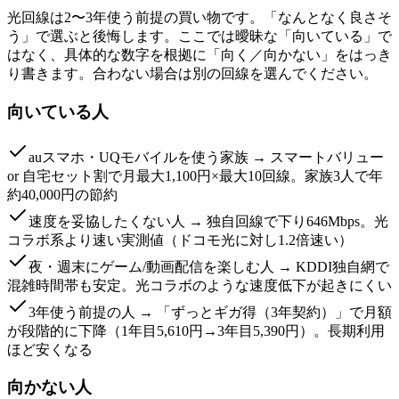
光回線は2〜3年使う前提の買い物です。「なんとなく良さそ
う」で選ぶと後悔します。ここでは曖昧な「向いている」で
はなく、具体的な数字を根拠に「向く／向かない」をはっき
り書きます。合わない場合は別の回線を選んでください。
向いている人
auスマホ・UQモバイルを使う家族 → スマートバリュー
or 自宅セット割で月最大1,100円×最大10回線。家族3人で年
約40,000円の節約
速度を妥協したくない人 → 独自回線で下り646Mbps。光
コラボ系より速い実測値（ドコモ光に対し1.2倍速い）
夜・週末にゲーム/動画配信を楽しむ人 → KDDI独自網で
混雑時間帯も安定。光コラボのような速度低下が起きにくい
3年使う前提の人 → 「ずっとギガ得（3年契約）」で月額
が段階的に下降（1年目5,610円→3年目5,390円）。長期利用
ほど安くなる
向かない人