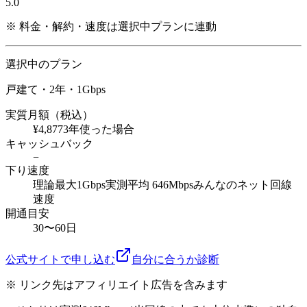
5.0
※ 料金・解約・速度は選択中プランに連動
選択中のプラン
戸建て・2年
・1Gbps
実質月額（税込）
¥4,877
3年使った場合
キャッシュバック
−
下り速度
理論最大
1Gbps
実測平均 646Mbps
みんなのネット回線
速度
開通目安
30〜60日
公式サイトで申し込む
自分に合うか診断
※ リンク先はアフィリエイト広告を含みます