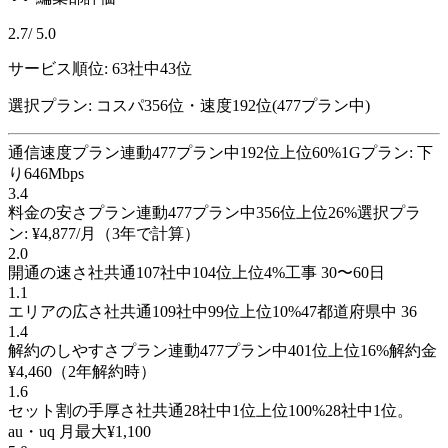
2.7
/ 5.0
サービス順位:
63
社中
43
位
選択プラン: コスパ
356
位
・速度
192
位
(
477
プラン中)
通信速度
プラン連動
477
プラン
中
192
位
上位
60
%
1Gプラン: 下
り646Mbps
3.4
料金の安さ
プラン連動
477
プラン
中
356
位
上位
26
%
選択プラ
ン: ¥4,877/月（3年で計算）
2.0
開通の速さ
社共通
107
社
中
104
位
上位
4
%
工事 30〜60日
1.1
エリアの広さ
社共通
109
社
中
99
位
上位
10
%
47都道府県中 36
1.4
解約のしやすさ
プラン連動
477
プラン
中
401
位
上位
16
%
解約金
¥4,460（2年解約時）
1.6
セット割の手厚さ
社共通
28
社
中
1
位
上位
100
%
28社中1位。
au・uq 月最大¥1,100