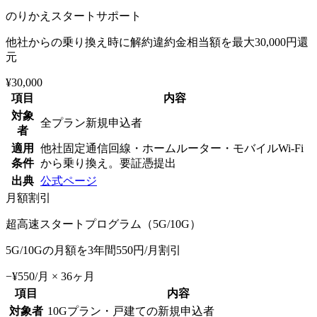
のりかえスタートサポート
他社からの乗り換え時に解約違約金相当額を最大30,000円還
元
¥30,000
項目
内容
対象
全プラン新規申込者
者
適用
他社固定通信回線・ホームルーター・モバイルWi-Fi
条件
から乗り換え。要証憑提出
出典
公式ページ
月額割引
超高速スタートプログラム（5G/10G）
5G/10Gの月額を3年間550円/月割引
−¥550/月 × 36ヶ月
項目
内容
対象者
10Gプラン・戸建ての新規申込者