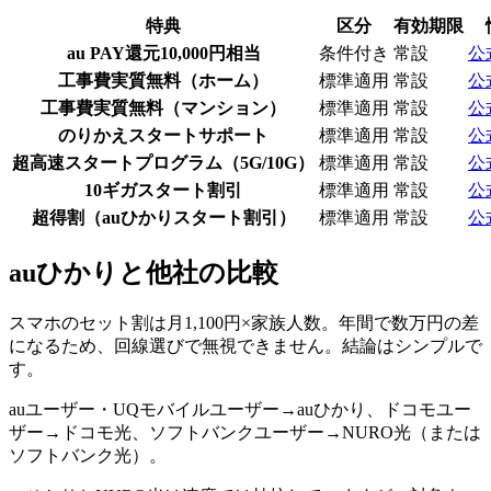
特典
区分
有効期限
au PAY還元10,000円相当
条件付き
常設
公
工事費実質無料（ホーム）
標準適用
常設
公
工事費実質無料（マンション）
標準適用
常設
公
のりかえスタートサポート
標準適用
常設
公
超高速スタートプログラム（5G/10G）
標準適用
常設
公
10ギガスタート割引
標準適用
常設
公
超得割（auひかりスタート割引）
標準適用
常設
公
auひかり
と他社の比較
スマホのセット割は月1,100円×家族人数。年間で数万円の差
になるため、回線選びで無視できません。結論はシンプルで
す。
auユーザー・UQモバイルユーザー→auひかり、ドコモユー
ザー→ドコモ光、ソフトバンクユーザー→NURO光（または
ソフトバンク光）。