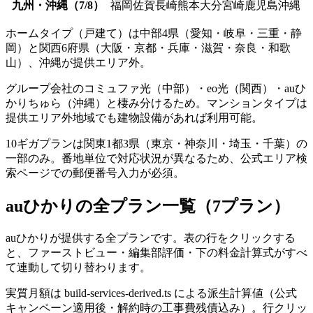
九州・沖縄（7/8）
福岡
佐賀
長崎
熊本
大分
宮崎
鹿児島
沖縄
ホームタイプ（戸建て）は中部4県（愛知・岐阜・三重・静
岡）と関西6府県（大阪・京都・兵庫・滋賀・奈良・和歌
山）、沖縄が提供エリア外。
グループ会社のコミュファ光（中部）・eo光（関西）・auひ
かりちゅら（沖縄）と棲み分けるため。マンションタイプは
提供エリア外地域でも建物設備があれば利用可能。
10ギガプランは関東1都3県（東京・神奈川・埼玉・千葉）の
一部のみ。番地単位で対応状況が異なるため、公式エリア検
索ページでの郵便番号入力が必須。
auひかり
の全プラン一覧（
7
プラン）
auひかり
が提供する全プランです。表の行をクリックする
と、ファーストビュー・編集部評価・下の料金計算式がすべ
て連動して切り替わります。
実質月額は build-services-derived.ts による派生計算値（公式
キャンペーン適用後・解約時の工事費残債込み）。行クリッ