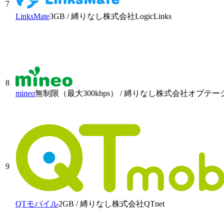
7
LinksMate
3GB
/
縛りなし
株式会社LogicLinks
8
mineo
無制限（最大300kbps）
/
縛りなし
株式会社オプテー
9
QTモバイル
2GB
/
縛りなし
株式会社QTnet