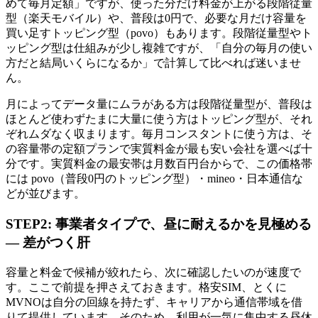
めて毎月定額」ですが、
使った分だけ料金が上がる段階従量
型（楽天モバイル）
や、
普段は0円で、必要な月だけ容量を
買い足すトッピング型（povo）
もあります。段階従量型やト
ッピング型は仕組みが少し複雑ですが、「自分の毎月の使い
方だと結局いくらになるか」で計算して比べれば迷いませ
ん。
月によってデータ量にムラがある方は段階従量型が、普段は
ほとんど使わずたまに大量に使う方はトッピング型が、それ
ぞれムダなく収まります。毎月コンスタントに使う方は、そ
の容量帯の定額プランで実質料金が最も安い会社を選べば十
分です。実質料金の最安帯は月数百円台からで、この価格帯
には povo（普段0円のトッピング型）・mineo・日本通信な
どが並びます。
STEP2: 事業者タイプで、昼に耐えるかを見極める
— 差がつく肝
容量と料金で候補が絞れたら、次に確認したいのが速度で
す。ここで前提を押さえておきます。格安SIM、とくに
MVNOは自分の回線を持たず、キャリアから通信帯域を借
りて提供しています。そのため、利用が一気に集中する
昼休