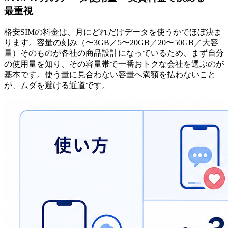
最重視
格安SIMの料金は、
月にどれだけデータを使うか
でほぼ決ま
ります。容量の刻み（〜3GB／5〜20GB／20〜50GB／大容
量）そのものが各社の商品設計になっているため、まず自分
の使用量を知り、その容量帯で一番おトクな会社を選ぶのが
基本です。使う量に見合わない容量へ満額を払わないこと
が、ムダを避ける近道です。