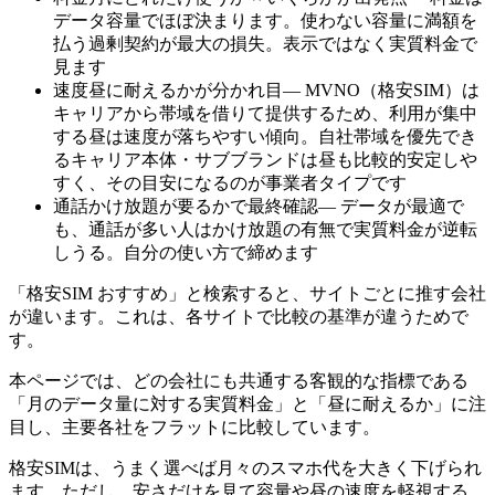
データ容量でほぼ決まります
。使わない容量に満額を
払う過剰契約が最大の損失。表示ではなく実質料金で
見ます
速度
昼に耐えるか
が分かれ目— MVNO（格安SIM）は
キャリアから帯域を借りて提供するため、利用が集中
する昼は速度が落ちやすい傾向。自社帯域を優先でき
るキャリア本体・サブブランドは昼も比較的安定しや
すく、その
目安になるのが事業者タイプ
です
通話
かけ放題が要るか
で最終確認—
データが最適で
も、通話が多い人はかけ放題の有無で実質料金が逆転
しうる
。自分の使い方で締めます
「格安SIM おすすめ」と検索すると、サイトごとに推す会社
が違います。これは、各サイトで比較の基準が違うためで
す。
本ページでは、どの会社にも共通する客観的な指標である
「月のデータ量に対する実質料金」と「昼に耐えるか」
に注
目し、主要各社をフラットに比較しています。
格安SIMは、うまく選べば月々のスマホ代を大きく下げられ
ます。ただし、安さだけを見て容量や昼の速度を軽視する