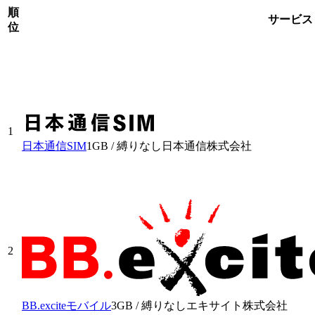
順
サービス 
位
1
日本通信SIM
1GB
/
縛りなし
日本通信株式会社
2
BB.exciteモバイル
3GB
/
縛りなし
エキサイト株式会社