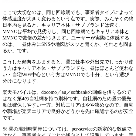
ここで大切なのは、
同じ回線網でも、事業者タイプによって
体感速度が大きく変わる
という点です。実際、みんそくの終
日平均を見ると、キャリア本体・サブブランドは速く、
MVNOは平均で見劣りし、同じ回線網でもキャリア本体と
MVNOで数倍の差がつきます。ユーザーが実際に体感する
のは、「昼休みにSNSや地図がスッと開くか、それとも固ま
るか」です。
こうした傾向をふまえると、昼に仕事や外出先でしっかり使
う方はキャリア本体・サブブランドを、昼はほとんど使わな
い・自宅WiFi中心という方はMVNOでも十分、という選び
分けになります。
楽天モバイルは、docomo／au／softbankの回線を借りるので
はなく
第4の自社網を持つ別枠
です。自社網のため昼の優先
度は確保しやすい一方、対応エリアはやや狭めなので、自宅
や職場が楽天エリアで良好かどうかを先に確認するのが安全
です。
※ 昼の混雑時間帯については、per-serviceの断定的な数値で
はなく、事業者タイプごとの傾向として説明しています。実