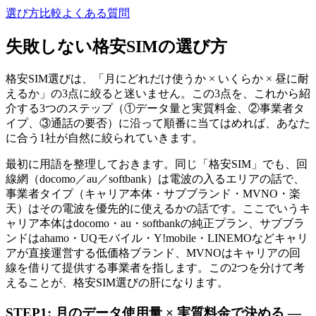
選び方
比較
よくある質問
失敗しない格安SIMの選び方
格安SIM選びは、
「月にどれだけ使うか × いくらか × 昼に耐
えるか」
の3点に絞ると迷いません。この3点を、これから紹
介する3つのステップ（①データ量と実質料金、②事業者タ
イプ、③通話の要否）に沿って順番に当てはめれば、あなた
に合う1社が自然に絞られていきます。
最初に用語を整理しておきます。同じ「格安SIM」でも、
回
線網（docomo／au／softbank）
は電波の入るエリアの話で、
事業者タイプ（キャリア本体・サブブランド・MVNO・楽
天）
はその電波を優先的に使えるかの話です。ここでいうキ
ャリア本体はdocomo・au・softbankの純正プラン、サブブラ
ンドはahamo・UQモバイル・Y!mobile・LINEMOなどキャリ
アが直接運営する低価格ブランド、MVNOはキャリアの回
線を借りて提供する事業者を指します。この2つを分けて考
えることが、格安SIM選びの肝になります。
STEP1: 月のデータ使用量 × 実質料金で決める —