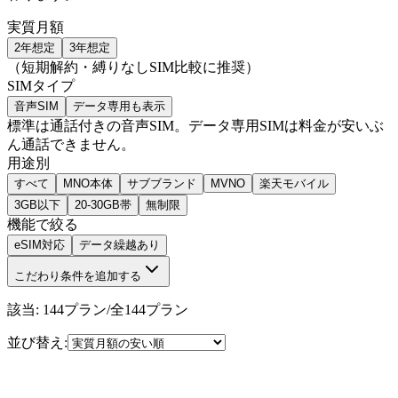
実質月額
2年想定
3年想定
（短期解約・縛りなしSIM比較に推奨）
SIMタイプ
音声SIM
データ専用も表示
標準は通話付きの音声SIM。データ専用SIMは料金が安いぶ
ん通話できません。
用途別
すべて
MNO本体
サブブランド
MVNO
楽天モバイル
3GB以下
20-30GB帯
無制限
機能で絞る
eSIM対応
データ繰越あり
こだわり条件を
追加する
該当:
144
プラン
/
全
144
プラン
並び替え: