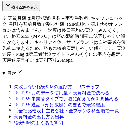
残り22件を表示
※
実質月額は月額×契約月数＋事務手数料−キャッシュバッ
ク−割引を契約月数で割った額（SIM単体・端末代やオプシ
ョンは含みません）。速度は終日平均の実測（みんそく）
で、格安SIM（MVNO）は昼の混雑時間帯に低下しやすい傾
向があります。キャリア本体・サブブランドは自社帯域を優
先的に使えるため、昼も比較的安定しやすい傾向です。
実測
速度・Pingは第三者計測サイト（みんそく）の平均を想定。
実用速度ラインは実測下り
25
Mbps。
目次
失敗しない格安SIMの選び方 — 3ステップ
–
STEP1: 月のデータ使用量 × 実質料金で決める
–
STEP2: 事業者タイプで、昼に耐えるかを見極める
–
STEP3: 通話（かけ放題）の要否で最終確認
【全社比較表】主要各社・全プランを料金順で一覧
実質料金の出し方と出典
格安SIMのよくある質問