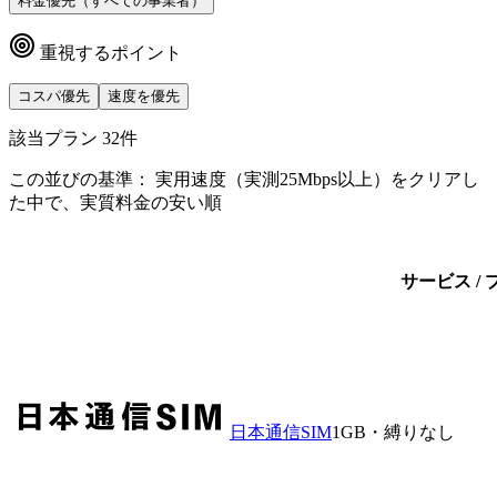
料金優先（すべての事業者）
重視するポイント
コスパ優先
速度を優先
該当プラン
32
件
この並びの基準：
実用速度（実測25Mbps以上）をクリアし
た中で、実質料金の安い順
サービス / 
日本通信SIM
1GB・縛りなし