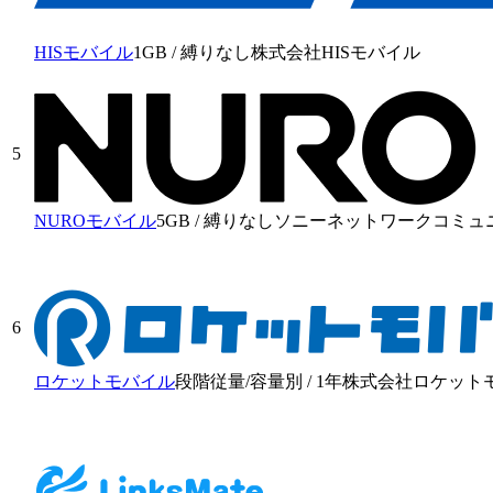
HISモバイル
1GB
/
縛りなし
株式会社HISモバイル
5
NUROモバイル
5GB
/
縛りなし
ソニーネットワークコミュ
6
ロケットモバイル
段階従量/容量別
/
1年
株式会社ロケット