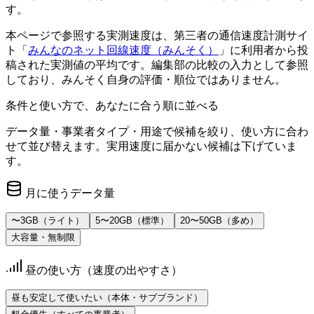
す。
本ページで参照する実測速度は、第三者の通信速度計測サイ
ト「
みんなのネット回線速度（みんそく）
」に利用者から投
稿された実測値の平均です。編集部の比較の入力として参照
しており、みんそく自身の評価・順位ではありません。
条件と使い方で、あなたに合う順に並べる
データ量・事業者タイプ・用途
で候補を絞り、使い方に合わ
せて並び替えます。実用速度に届かない候補は下げていま
す。
月に使うデータ量
〜3GB（ライト）
5〜20GB（標準）
20〜50GB（多め）
大容量・無制限
昼の使い方（速度の出やすさ）
昼も安定して使いたい（本体・サブブランド）