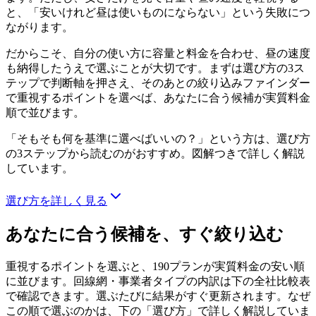
と、「安いけれど昼は使いものにならない」という失敗につ
ながります。
だからこそ、
自分の使い方に容量と料金を合わせ、昼の速度
も納得したうえで選ぶこと
が大切です。まずは選び方の3ス
テップで判断軸を押さえ、そのあとの絞り込みファインダー
で重視するポイントを選べば、あなたに合う候補が実質料金
順で並びます。
「そもそも何を基準に選べばいいの？」という方は、
選び方
の3ステップ
から読むのがおすすめ。図解つきで詳しく解説
しています。
選び方を詳しく見る
あなたに合う候補を、すぐ絞り込む
重視するポイントを選ぶと、
190
プランが実質料金の安い順
に並びます。回線網・事業者タイプの内訳は下の全社比較表
で確認できます。選ぶたびに結果がすぐ更新されます。なぜ
この順で選ぶのかは、下の「選び方」で詳しく解説していま