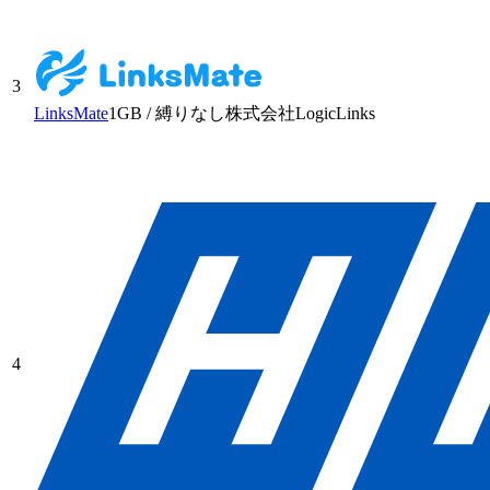
3
LinksMate
1GB
/
縛りなし
株式会社LogicLinks
4