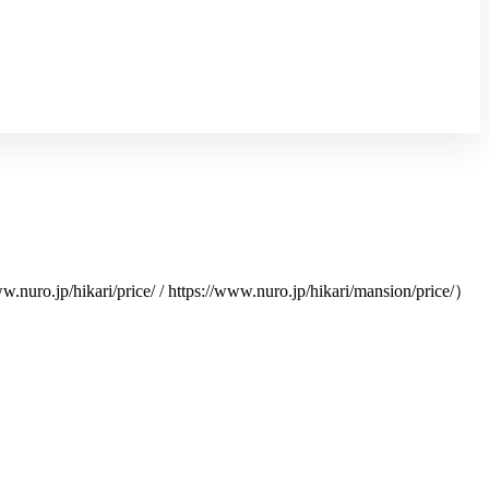
.jp/hikari/price/ / https://www.nuro.jp/hikari/mansion/price/）