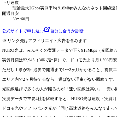
下り速度
理論最大
2Gbps
実測平均 918Mbps
みんなのネット回線速
開通目安
30〜60日
公式サイトで申し込む
自分に合うか診断
※ リンク先はアフィリエイト広告を含みます
NURO光は、みんそくの実測データで下り918Mbps（光回線7
実質月額は¥2,945（3年で計算）で、ドコモ光より月1,5
ただし工事が2回必要で開通まで1〜2ヶ月かかること、提供
エリア内で2ヶ月待てるなら、選ばない理由がない回線です。
光回線選びで多くの人が陥るのが「速い回線は高い」「安い回
実測データで主要4社を比較すると、NURO光は速度・実質
ドコモ光やソフトバンク光が「同じ高速道路をみんなで走っ