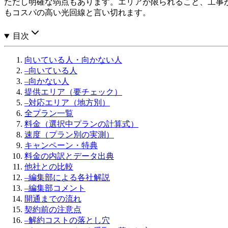
ただし明確な弱点もあります。エリアが限られること、工事
もコスパの高い光回線と言い切れます。
目次
向いている人・向かない人
–
向いている人
–
向かない人
提供エリア（要チェック）
–
対応エリア（地方別）
全プラン一覧
料金（選択中プランの計算式）
速度（プラン別の実測）
キャンペーン・特典
料金の内訳とデータ出典
他社との比較
–
編集部による各社解説
–
編集部コメント
開通までの流れ
契約前の注意点
–
解約コストの落とし穴