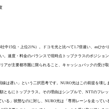
度
3社中15位・上位21%）。ドコモ光と比べて1.7倍速い、auひか
93円安い。速度・料金のバランスで現時点トップクラスのポジショ
エリアが主要都市圏に限られること、キャッシュバックの受け
線は遅い」という二択思考です。NURO光はこの前提を壊し
月額ともにトップクラス。その理由はシンプルで、NTTのフレ
ている」状態なのに対し、NURO光は「専用レーンを走ってい