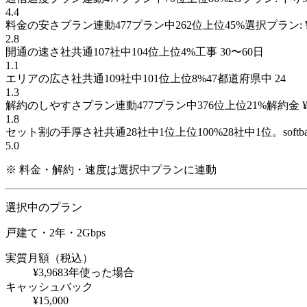
4.4
料金の安さ
プラン連動
477
プラン
中
262
位
上位
45
%
選択プラン: 
2.8
開通の速さ
社共通
107
社
中
104
位
上位
4
%
工事 30〜60日
1.1
エリアの広さ
社共通
109
社
中
101
位
上位
8
%
47都道府県中 24
1.3
解約のしやすさ
プラン連動
477
プラン
中
376
位
上位
21
%
解約金 ¥
1.8
セット割の手厚さ
社共通
28
社
中
1
位
上位
100
%
28社中1位。softba
5.0
※ 料金・解約・速度は選択中プランに連動
選択中のプラン
戸建て・2年
・2Gbps
実質月額（税込）
¥3,968
3年使った場合
キャッシュバック
¥15,000