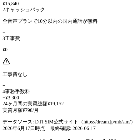
¥15,840
2
キャッシュバック
全音声プランで10分以内の国内通話が無料
−
3
工事費
¥0
工事費なし
−
4
事務手数料
+¥3,300
24
ヶ月間の実質総額
¥
19,152
実質月額
¥
798
/月
データソース:
DTI SIM公式サイト（https://dream.jp/mb/sim/）
2026年6月17日時点
最終確認:
2026-06-17