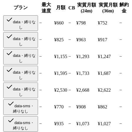
最大
解約
実質月額
実質月額
プラン
月額
CB
速度
(24m)
(36m)
金
data・縛りな
−
¥
660
−
¥798
¥752
−
し
data・縛りな
−
¥
825
−
¥963
¥917
−
し
data・縛りな
−
¥
1,155
−
¥1,293
¥1,247
−
し
data・縛りな
−
¥
1,595
−
¥1,733
¥1,687
−
し
data・縛りな
−
¥
2,530
−
¥2,668
¥2,622
−
し
data-sms・
−
¥
770
−
¥908
¥862
−
縛りなし
data-sms・
−
¥
935
−
¥1,073
¥1,027
−
縛りなし