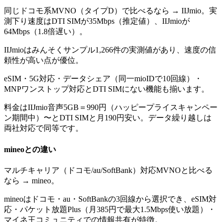
同じドコモ系MVNO（タイプD）で比べるなら → IIJmio。実
測下り速度はDTI SIMが35Mbps（推定値）、IIJmioが
64Mbps（1.8倍遅い）。
IIJmioはみんそくサンプル1,266件の実測値があり、速度の信
頼性が高い点が優位。
eSIM・5G対応・データシェア（同一mioIDで10回線）・
MNPワンストップ対応とDTI SIMにない機能も揃います。
料金はIIJmio音声5GB＝990円（ハッピープライスキャンペー
ン期間中）〜とDTI SIMと月190円安い。データ繰り越しは
両社対応で同等です。
mineo
との違い
マルチキャリア（ドコモ/au/SoftBank）対応MVNOと比べる
なら → mineo。
mineoはドコモ・au・SoftBankの3回線から選択でき、eSIM対
応・パケット放題Plus（月385円で最大1.5Mbps使い放題）・
マイネ王コミュニティでの情報共有が特徴。