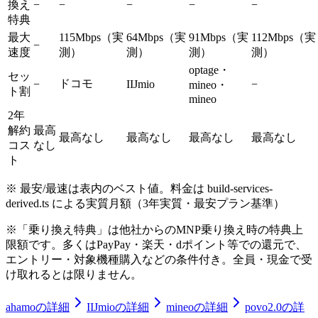
換え
−
−
−
−
−
特典
最大
115Mbps（実
64Mbps（実
91Mbps（実
112Mbps（実
−
速度
測）
測）
測）
測）
optage・
セッ
ドコモ
−
IIJmio
−
mineo・
ト割
mineo
2年
解約
最高
最高
なし
最高
なし
最高
なし
最高
なし
コス
なし
ト
※
最安/最速
は表内のベスト値。料金は build-services-
derived.ts による実質月額（3年実質・最安プラン基準）
※「乗り換え特典」は他社からのMNP乗り換え時の特典上
限額です。多くはPayPay・楽天・dポイント等での還元で、
エントリー・対象機種購入などの条件付き。全員・現金で受
け取れるとは限りません。
ahamo
の詳細
IIJmio
の詳細
mineo
の詳細
povo2.0
の詳