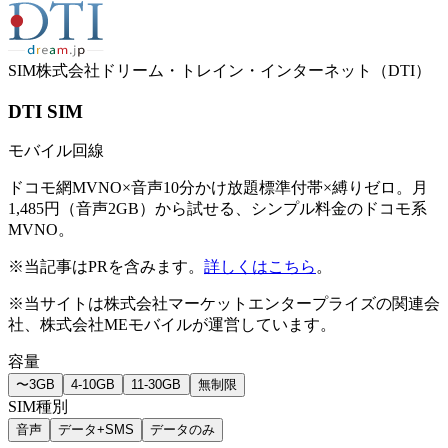
SIM
株式会社ドリーム・トレイン・インターネット（DTI）
DTI SIM
モバイル回線
ドコモ網MVNO×音声10分かけ放題標準付帯×縛りゼロ。月
1,485円（音声2GB）から試せる、シンプル料金のドコモ系
MVNO。
※当記事はPRを含みます。
詳しくはこちら
。
※当サイトは株式会社マーケットエンタープライズの関連会
社、株式会社MEモバイルが運営しています。
容量
〜3GB
4-10GB
11-30GB
無制限
SIM種別
音声
データ+SMS
データのみ