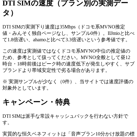
DTI SIM
の速度（プラン別の実測デー
タ）
DTI SIMの実測下り速度は35Mbps（ドコモ系MVNO推定
値・みんそく独自ページなし、サンプル0件）。IIJmioと比べ
て1.8倍遅い、ahamoと比べて3.3倍遅いという参考値です。
この速度は実測値ではなくドコモ系MVNO中位の推定値の
ため、参考として扱ってください。MVNO全般として昼12
時台・18時前後はピーク時の速度低下が発生しやすく、サブ
ブランドより帯域安定性で劣る場合があります。
※ 実測サンプルが少なく（
0件
）、当サイトでは速度評価の
対象外としています。
キャンペーン・特典
DTI SIMは派手な常設キャッシュバックを行わない方針で
す。
実質的な恒久ベネフィットは「音声プラン10分かけ放題の標