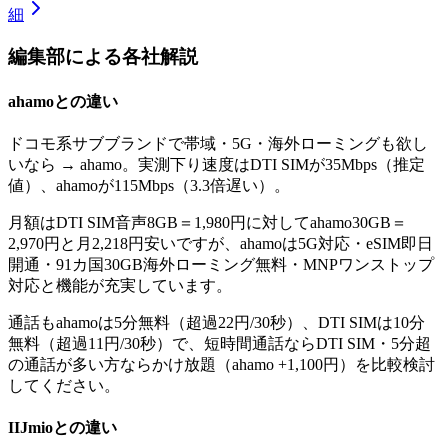
細
編集部による各社解説
ahamo
との違い
ドコモ系サブブランドで帯域・5G・海外ローミングも欲し
いなら → ahamo。実測下り速度はDTI SIMが35Mbps（推定
値）、ahamoが115Mbps（3.3倍遅い）。
月額はDTI SIM音声8GB＝1,980円に対してahamo30GB＝
2,970円と月2,218円安いですが、ahamoは5G対応・eSIM即日
開通・91カ国30GB海外ローミング無料・MNPワンストップ
対応と機能が充実しています。
通話もahamoは5分無料（超過22円/30秒）、DTI SIMは10分
無料（超過11円/30秒）で、短時間通話ならDTI SIM・5分超
の通話が多い方ならかけ放題（ahamo +1,100円）を比較検討
してください。
IIJmio
との違い