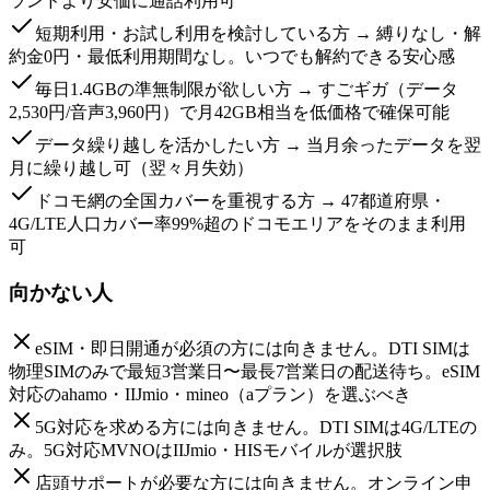
ランドより安価に通話利用可
短期利用・お試し利用を検討している方 → 縛りなし・解
約金0円・最低利用期間なし。いつでも解約できる安心感
毎日1.4GBの準無制限が欲しい方 → すごギガ（データ
2,530円/音声3,960円）で月42GB相当を低価格で確保可能
データ繰り越しを活かしたい方 → 当月余ったデータを翌
月に繰り越し可（翌々月失効）
ドコモ網の全国カバーを重視する方 → 47都道府県・
4G/LTE人口カバー率99%超のドコモエリアをそのまま利用
可
向かない人
eSIM・即日開通が必須の方には向きません。DTI SIMは
物理SIMのみで最短3営業日〜最長7営業日の配送待ち。eSIM
対応のahamo・IIJmio・mineo（aプラン）を選ぶべき
5G対応を求める方には向きません。DTI SIMは4G/LTEの
み。5G対応MVNOはIIJmio・HISモバイルが選択肢
店頭サポートが必要な方には向きません。オンライン申