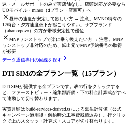
込・メールサポートのみで実店舗なし。店頭対応が必要なら
UQモバイル・mineo（dプラン・店頭可）へ
昼帯の速度が安定して欲しい方 → 注意。MVNO特有の
12時台・夕方速度低下が起こりやすい。サブブランド
（ahamo/povo）の方が帯域安定性で優位
MNPワンストップで楽に乗り換えたい方 → 注意。MNP
ワンストップ非対応のため、転出元でMNP予約番号の取得
が必要
データ通信専用の回線を探す
DTI SIM
の全プラン一覧（
15
プラン）
DTI SIM
が提供する全プランです。表の行をクリックする
と、ファーストビュー・編集部評価・下の料金計算式がすべ
て連動して切り替わります。
実質月額は build-services-derived.ts による派生計算値（公式
キャンペーン適用後・解約時の工事費残債込み）。行クリッ
クで上のスタッツ・計算式・スコアが切り替わります。