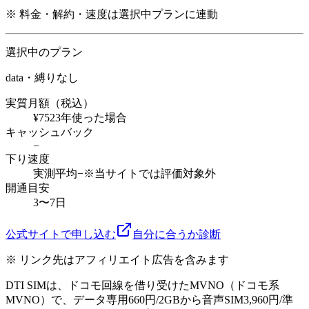
※ 料金・解約・速度は選択中プランに連動
選択中のプラン
data・縛りなし
実質月額（税込）
¥752
3年使った場合
キャッシュバック
−
下り速度
実測平均
−
※当サイトでは評価対象外
開通目安
3〜7日
公式サイトで申し込む
自分に合うか診断
※ リンク先はアフィリエイト広告を含みます
DTI SIMは、ドコモ回線を借り受けたMVNO（ドコモ系
MVNO）で、データ専用660円/2GBから音声SIM3,960円/準