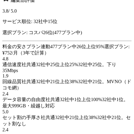
編集部評価
3.8
/ 5.0
サービス順位:
32
社中
15
位
選択プラン: コスパ
26
位
(
477
プラン中)
料金の安さ
プラン連動
477
プラン
中
26
位
上位
95
%
選択プラン:
¥752/月（3年で計算）
4.8
通信速度
社共通
32
社
中
25
位
上位
25
%
32社中25位。下り
35Mbps
1.9
回線品質
社共通
32
社
中
21
位
上位
38
%
32社中21位。MVNO（ド
コモ網）
2.4
データ容量の自由度
社共通
32
社
中
1
位
上位
100
%
32社中1位。
最大999GB・繰越し対応
5.0
セット割の手厚さ
社共通
32
社
中
21
位
上位
38
%
32社中21位。セ
ット割なし
2.4