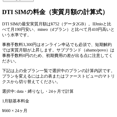
DTI SIM
の料金（実質月額の計算式）
DTI SIMの最安実質月額は¥752（データ2GB）。IIJmioと比
べて月190円安い、mineo（dプラン）と比べて月410円高いと
いう水準です。
事務手数料3,300円はオンライン申込でも必須で、短期解約
では実質月額が上昇します。サブブランド（ahamo/povo）は
事務手数料0円のため、初期費用の差が出る点に注意してく
ださい。
下記は上の全プラン一覧で選択中のプランの計算内訳です。
プランを変えるには上の表またはファーストビューのマトリ
クスから切り替えてください。
選択中:
data・縛りなし
・
24
ヶ月で計算
1
月額基本料金
¥660 × 24ヶ月