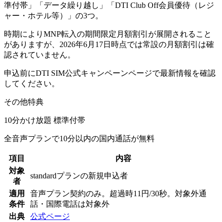
準付帯」「データ繰り越し」「DTI Club Off会員優待（レジ
ャー・ホテル等）」の3つ。
時期によりMNP転入の期間限定月額割引が展開されること
がありますが、2026年6月17日時点では常設の月額割引は確
認されていません。
申込前にDTI SIM公式キャンペーンページで最新情報を確認
してください。
その他特典
10分かけ放題 標準付帯
全音声プランで10分以内の国内通話が無料
項目
内容
対象
standardプランの新規申込者
者
適用
音声プラン契約のみ。超過時11円/30秒。対象外通
条件
話・国際電話は対象外
出典
公式ページ