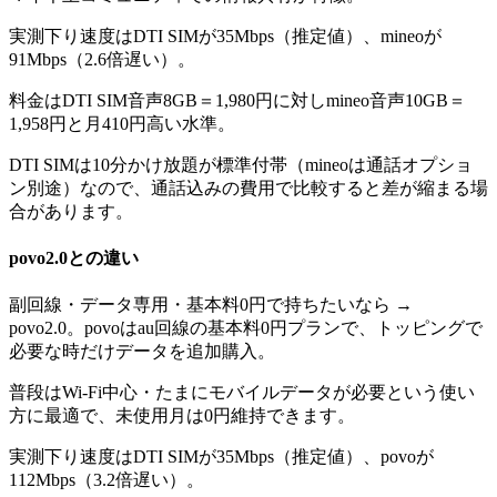
実測下り速度はDTI SIMが35Mbps（推定値）、mineoが
91Mbps（2.6倍遅い）。
料金はDTI SIM音声8GB＝1,980円に対しmineo音声10GB＝
1,958円と月410円高い水準。
DTI SIMは10分かけ放題が標準付帯（mineoは通話オプショ
ン別途）なので、通話込みの費用で比較すると差が縮まる場
合があります。
povo2.0
との違い
副回線・データ専用・基本料0円で持ちたいなら →
povo2.0。povoはau回線の基本料0円プランで、トッピングで
必要な時だけデータを追加購入。
普段はWi-Fi中心・たまにモバイルデータが必要という使い
方に最適で、未使用月は0円維持できます。
実測下り速度はDTI SIMが35Mbps（推定値）、povoが
112Mbps（3.2倍遅い）。