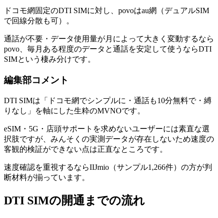
ドコモ網固定のDTI SIMに対し、povoはau網（デュアルSIM
で回線分散も可）。
通話が不要・データ使用量が月によって大きく変動するなら
povo、毎月ある程度のデータと通話を安定して使うならDTI
SIMという棲み分けです。
編集部コメント
DTI SIMは「ドコモ網でシンプルに・通話も10分無料で・縛
りなし」を軸にした生粋のMVNOです。
eSIM・5G・店頭サポートを求めないユーザーには素直な選
択肢ですが、みんそくの実測データが存在しないため速度の
客観的検証ができない点は正直なところです。
速度確認を重視するならIIJmio（サンプル1,266件）の方が判
断材料が揃っています。
DTI SIM
の開通までの流れ