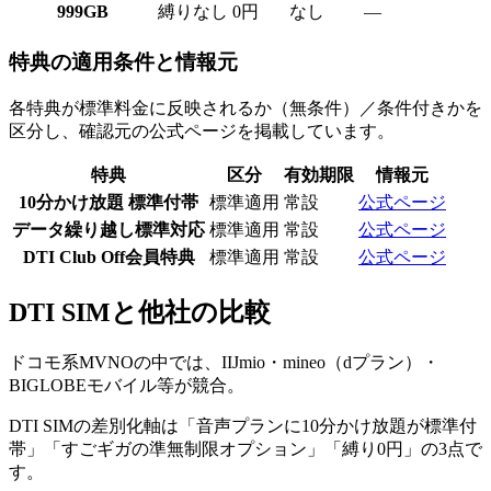
999GB
縛りなし
0円
なし
—
特典の適用条件と情報元
各特典が標準料金に反映されるか（無条件）／条件付きかを
区分し、確認元の公式ページを掲載しています。
特典
区分
有効期限
情報元
10分かけ放題 標準付帯
標準適用
常設
公式ページ
データ繰り越し標準対応
標準適用
常設
公式ページ
DTI Club Off会員特典
標準適用
常設
公式ページ
DTI SIM
と他社の比較
ドコモ系MVNOの中では、IIJmio・mineo（dプラン）・
BIGLOBEモバイル等が競合。
DTI SIMの差別化軸は「音声プランに10分かけ放題が標準付
帯」「すごギガの準無制限オプション」「縛り0円」の3点で
す。