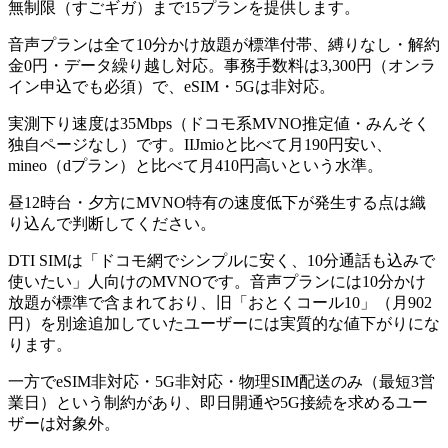
無制限（すごギガ）まで15プランを提供します。
音声プランは全て10分かけ放題が標準付帯、縛りなし・解約
金0円・データ繰り越し対応。事務手数料は3,300円（オンラ
イン申込でも必須）で、eSIM・5Gは非対応。
実測下り速度は35Mbps（ドコモ系MVNO推定値・みんそく
独自ページなし）です。IIJmioと比べて月190円安い、
mineo（dプラン）と比べて月410円高いという水準。
昼12時台・夕方にMVNO特有の速度低下が発生する点は織
り込んで判断してください。
DTI SIMは「ドコモ網でシンプルに安く、10分通話も込みで
使いたい」人向けのMVNOです。音声プランには10分かけ
放題が標準で含まれており、旧「おとくコール10」（月902
円）を別途追加していたユーザーには実質的な値下がりにな
ります。
一方でeSIM非対応・5G非対応・物理SIM配送のみ（最短3営
業日）という制約があり、即日開通や5G接続を求めるユー
ザーは対象外。