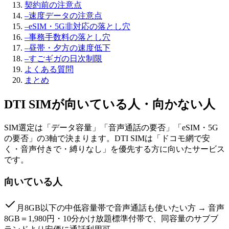
契約前の注意点
–
速度データの注意点
–
eSIM・5G非対応の落とし穴
–
事務手数料の落とし穴
–
昼帯・夕方の速度低下
–
すごギガの日次制限
よくある質問
まとめ
DTI SIM
が向いている人・向かない人
SIM選定は「データ容量」「音声通話の要否」「eSIM・5G
の要否」の3軸で決まります。DTI SIMは「ドコモ網で安
く・音声付きで・縛りなし」を優先する方に向いたサービス
です。
向いている人
月8GB以下の中低容量帯で音声通話も使いたい方 → 音声
8GB＝1,980円・10分かけ放題標準付帯で、同容量のサブブ