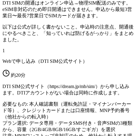
DTI SIMの開通はオンライン申込→物理SIM配送のみです。
eSIM非対応のため即日開通はできません。申込から最短3営
業日〜最長7営業日でSIMカードが届きます。
以下は公式が詳しく書かないこと。申込時の注意点、開通後
にやるべきこと、「知っていれば防げるがっかり」をまとめ
ました。
1
Webで申し込み（DTI SIM公式サイト）
約20分
DTI SIM公式サイト（https://dream.jp/mb/sim/）から申し込み
ます。DTIアカウントがない場合は同時に作成します。
必要なもの: 本人確認書類（運転免許証・マイナンバーカー
ド等）、クレジットカードまたは口座情報、MNP予約番号
（他社からの転入時）
プラン選択: データ専用・データSMS付き・音声SIMの3種類
から、容量（2GB/4GB/8GB/16GB/すごギガ）を選択
注意: MNPワンストップ非対応のため、他社から転入する場