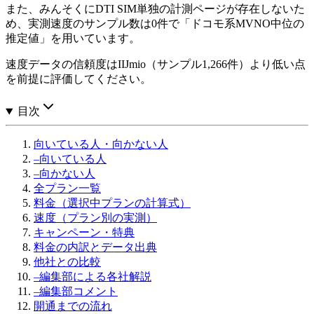
また、みんそくにDTI SIM単独の計測ページが存在しないた
め、実測速度のサンプル数は0件で「ドコモ系MVNO中位の
推定値」を用いています。
速度データの信頼度はIIJmio（サンプル1,266件）より低い点
を前提に評価してください。
目次
向いている人・向かない人
–
向いている人
–
向かない人
全プラン一覧
料金（選択中プランの計算式）
速度（プラン別の実測）
キャンペーン・特典
料金の内訳とデータ出典
他社との比較
–
編集部による各社解説
–
編集部コメント
開通までの流れ