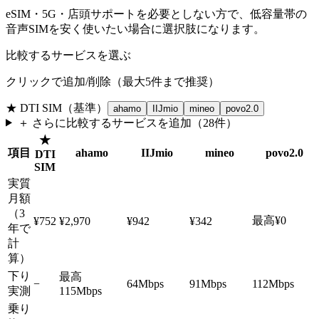
eSIM・5G・店頭サポートを必要としない方で、低容量帯の
音声SIMを安く使いたい場合に選択肢になります。
比較するサービスを選ぶ
クリックで追加/削除（最大
5
件まで推奨）
★
DTI SIM
（基準）
ahamo
IIJmio
mineo
povo2.0
＋ さらに比較するサービスを追加（
28
件）
★
項目
ahamo
IIJmio
mineo
povo2.0
DTI
SIM
実質
月額
（3
最高
¥0
¥752
¥2,970
¥942
¥342
年で
計
算）
下り
最高
−
64Mbps
91Mbps
112Mbps
実測
115Mbps
乗り