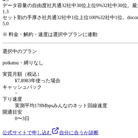
データ容量の自由度
社共通
32
社
中
30
位
上位
9
%
32社中30位。最
1.3
セット割の手厚さ
社共通
32
社
中
1
位
上位
100
%
32社中1位。docom
5.0
※ 料金・解約・速度は選択中プランに連動
選択中のプラン
poikatsu・縛りなし
実質月額（税込）
¥7,898
3年使った場合
キャッシュバック
−
下り速度
実測平均
178Mbps
みんなのネット回線速度
開通目安
0〜3日
公式サイトで申し込む
自分に合うか診断