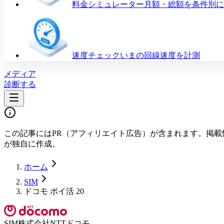
料金シミュレーター
月額・総額を条件別に
速度チェック
いまの回線速度を計測
メディア
診断する
この記事にはPR（アフィリエイト広告）が含まれます。掲載
が独自に作成。
ホーム
SIM
ドコモ ポイ活 20
SIM
株式会社NTTドコモ