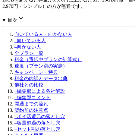
2,970円・シンプル）の方が無難です。
目次
向いている人・向かない人
–
向いている人
–
向かない人
全プラン一覧
料金（選択中プランの計算式）
速度（プラン別の実測）
キャンペーン・特典
料金の内訳とデータ出典
他社との比較
–
編集部による各社解説
–
編集部コメント
開通までの流れ
契約前の注意点
–
ポイ活還元の落とし穴
–
容量超過の落とし穴
–
セット割の落とし穴