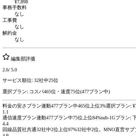
¥7,898
事務手数料
なし
工事費
なし
解約金
なし
編集部評価
2.6
/ 5.0
サービス順位:
32
社中
25
位
選択プラン: コスパ
465
位
・速度
75
位
(
477
プラン中)
料金の安さ
プラン連動
477
プラン
中
465
位
上位
3
%
選択プラン: ¥
1.1
通信速度
プラン連動
477
プラン
中
75
位
上位
84
%
sub-1Gプラン: 
4.4
回線品質
社共通
32
社
中
2
位
上位
97
%
32社中2位。MNO直営サ
4.9