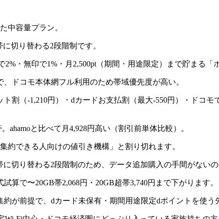
始した中容量プラン。
0円帯に切り替わる2段階制です。
D Uで2%・無印で1%・月2,500pt（期間・用途限定）まで貯
7件）で、ドコモ本体網フル利用のため帯域優先度が高い。
5Gセット割（-1,210円）・dカードお支払割（最大-550円）・
帯。ahamoと比べて月4,928円高い（割引前単体比較）。
済を集約できる人向けの値引き機構」と割り切れます。
570円帯に切り替わる2段階制のため、データ追加購入の手間がない
算で〜20GB帯2,068円・20GB超帯3,740円まで下がります。
集約が前提で、dカード未保有・期間用途限定dポイントを使う
・自宅Wi-Fi中心・ドコモ経済圏にどっぷり入っている家族持ちの方