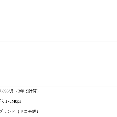
7,898/月（3年で計算）
下り178Mbps
ブブランド（ドコモ網）