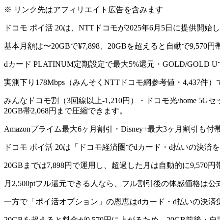
※ リンク先はアフィリエイト広告を含みます
ドコモ ポイ活 20は、NTTドコモが2025年6月5日に提供開
基本月額は〜20GBで¥7,898、20GBを超えると自動で9,57
dカード PLATINUM定期設定で最大5%還元・GOLD/GOL
実測下り178Mbps（みんそくNTTドコモ網参考値・4,43
みんなドコモ割（3回線以上-1,210円）・ドコモ光/home 
20GB帯2,068円まで圧縮できます。
Amazonプライム最大6ヶ月割引・Disney+最大3ヶ月割引も付
ドコモ ポイ活 20は「ドコモ経済圏でdカード・d払いの決
20GBまでは7,898円で運用し、超過した月は自動的に9,
月2,500ptフル還元できる人なら、フル割引後の体感価格は公式試
一方で「ポイ活オプション」の恩恵はdカード・d払いの決済
20GBを超えると料金が9,570円に上がるため、20GB前後