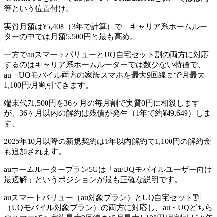
等という位置付け。
実質月額は¥5,408（3年で計算）で、キャリア系ホームルー
ターの中では月額5,500円と最も高め。
一方でauスマートバリューとUQ自宅セット割の両方に対応
するのはキャリア系ホームルーターでは数少ない特徴で、
au・UQモバイル両方の家族スマホを最大9回線まで月最大
1,100円/月割引できます。
端末代71,500円を36ヶ月の毎月割で実質0円に相殺します
が、36ヶ月以内の解約は残債が発生（1年で約¥49,649）しま
す。
2025年10月以降の新規契約は1年以内解約で1,100円の解約金
も追加されます。
auホームルータープラン5Gは「au/UQモバイルユーザー向け
最適解」というポジションが最も正確な説明です。
auスマートバリュー（au対象プラン）とUQ自宅セット割
（UQモバイル対象プラン）の両方に対応し、au・UQどちら