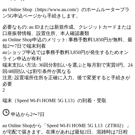
au Online Shop（https://www.au.com/）のホームルータープラ
ン5G申込ページから手続きします。
必要なもの: au IDまたは新規作成、クレジットカードまたは
口座振替情報、設置住所、本人確認書類
au Online Shop申込のメリット: 事務手数料3,850円が無料、最
短2〜7日で端末到着
auショップ申込では事務手数料3,850円が発生するためオン
ライン申込が有利
端末支払い方法: 36回分割払いを選ぶと毎月割で実質0円。24
回/48回払いは割引条件が異なる
注意: 設置場所住所を正確に入力。後で変更すると手続きが
必要
2
端末（Speed Wi-Fi HOME 5G L13）の到着・受取
申込から2〜7日
au Online Shopから「Speed Wi-Fi HOME 5G L13（ZTR02）」
が宅配で届きます。在庫があれば最短2日、混雑時は7日程