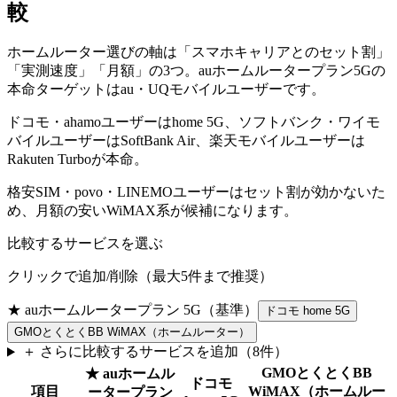
較
ホームルーター選びの軸は「スマホキャリアとのセット割」
「実測速度」「月額」の3つ。auホームルータープラン5Gの
本命ターゲットはau・UQモバイルユーザーです。
ドコモ・ahamoユーザーはhome 5G、ソフトバンク・ワイモ
バイルユーザーはSoftBank Air、楽天モバイルユーザーは
Rakuten Turboが本命。
格安SIM・povo・LINEMOユーザーはセット割が効かないた
め、月額の安いWiMAX系が候補になります。
比較するサービスを選ぶ
クリックで追加/削除（最大
5
件まで推奨）
★
auホームルータープラン 5G
（基準）
ドコモ home 5G
GMOとくとくBB WiMAX（ホームルーター）
＋ さらに比較するサービスを追加（
8
件）
GMOとくとくBB
★
auホームル
ドコモ
項目
WiMAX（ホームルー
ータープラン