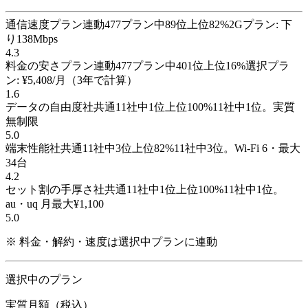
通信速度
プラン連動
477
プラン
中
89
位
上位
82
%
2Gプラン: 下
り138Mbps
4.3
料金の安さ
プラン連動
477
プラン
中
401
位
上位
16
%
選択プラ
ン: ¥5,408/月（3年で計算）
1.6
データの自由度
社共通
11
社
中
1
位
上位
100
%
11社中1位。実質
無制限
5.0
端末性能
社共通
11
社
中
3
位
上位
82
%
11社中3位。Wi-Fi 6・最大
34台
4.2
セット割の手厚さ
社共通
11
社
中
1
位
上位
100
%
11社中1位。
au・uq 月最大¥1,100
5.0
※ 料金・解約・速度は選択中プランに連動
選択中のプラン
実質月額（税込）