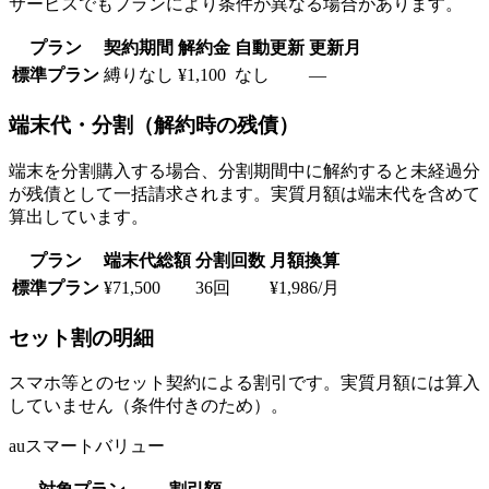
サービスでもプランにより条件が異なる場合があります。
プラン
契約期間
解約金
自動更新
更新月
標準プラン
縛りなし
¥1,100
なし
—
端末代・分割（解約時の残債）
端末を分割購入する場合、分割期間中に解約すると未経過分
が残債として一括請求されます。実質月額は端末代を含めて
算出しています。
プラン
端末代総額
分割回数
月額換算
標準プラン
¥71,500
36回
¥1,986/月
セット割の明細
スマホ等とのセット契約による割引です。実質月額には算入
していません（条件付きのため）。
auスマートバリュー