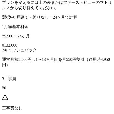
プランを変えるには上の表またはファーストビューのマトリ
クスから切り替えてください。
選択中:
戸建て・縛りなし
・
24
ヶ月で計算
1
月額基本料金
¥5,500 × 24ヶ月
¥132,000
2
キャッシュバック
通常月額5,500円→1〜13ヶ月目を月550円割引（適用時4,950
円）
−
3
工事費
¥0
工事費なし