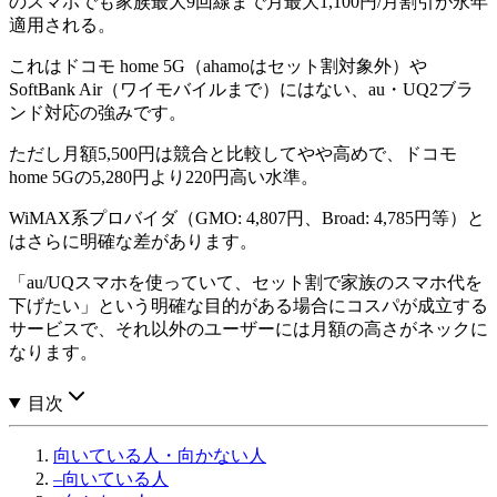
のスマホでも家族最大9回線まで月最大1,100円/月割引が永年
適用される。
これはドコモ home 5G（ahamoはセット割対象外）や
SoftBank Air（ワイモバイルまで）にはない、au・UQ2ブラ
ンド対応の強みです。
ただし月額5,500円は競合と比較してやや高めで、ドコモ
home 5Gの5,280円より220円高い水準。
WiMAX系プロバイダ（GMO: 4,807円、Broad: 4,785円等）と
はさらに明確な差があります。
「au/UQスマホを使っていて、セット割で家族のスマホ代を
下げたい」という明確な目的がある場合にコスパが成立する
サービスで、それ以外のユーザーには月額の高さがネックに
なります。
目次
向いている人・向かない人
–
向いている人