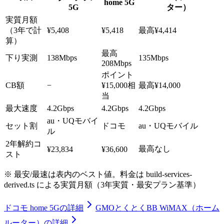
home 5G
5G
ター）
実質月額
（3年で計
¥5,408
¥5,418
最高
¥4,414
算）
最高
下り実測
138Mbps
135Mbps
208Mbps
ポイント
CB額
−
¥15,000相
最高
¥14,000
当
最大速度
4.2Gbps
4.2Gbps
4.2Gbps
au・UQモバイ
セット割
ドコモ
au・UQモバイル
ル
2年解約コ
最高
なし
¥23,834
¥36,600
スト
※
最安/最速
は表内のベスト値。料金は build-services-
derived.ts による実質月額（3年実質・最安プラン基準）
ドコモ home 5G
の詳細
GMOとくとくBB WiMAX（ホーム
ルーター）
の詳細