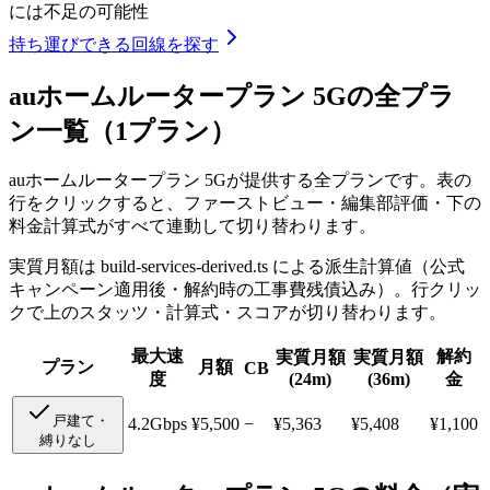
には不足の可能性
持ち運びできる回線を探す
auホームルータープラン 5G
の全プラ
ン一覧（
1
プラン）
auホームルータープラン 5G
が提供する全プランです。表の
行をクリックすると、ファーストビュー・編集部評価・下の
料金計算式がすべて連動して切り替わります。
実質月額は build-services-derived.ts による派生計算値（公式
キャンペーン適用後・解約時の工事費残債込み）。行クリッ
クで上のスタッツ・計算式・スコアが切り替わります。
最大速
解約
実質月額
実質月額
プラン
月額
CB
度
(24m)
(36m)
金
戸建て・
4.2Gbps
¥
5,500
−
¥5,363
¥5,408
¥1,100
縛りなし