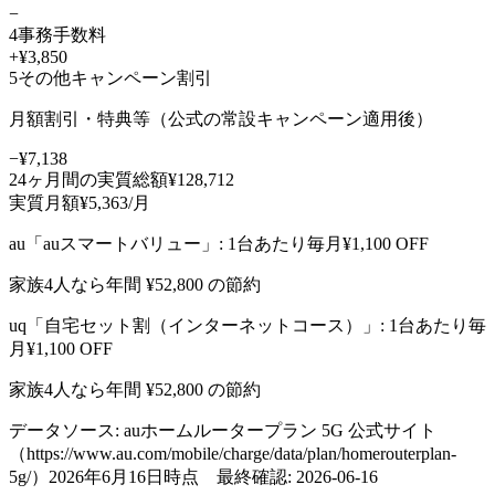
−
4
事務手数料
+¥3,850
5
その他キャンペーン割引
月額割引・特典等（公式の常設キャンペーン適用後）
−¥7,138
24
ヶ月間の実質総額
¥
128,712
実質月額
¥
5,363
/月
au
「
auスマートバリュー
」: 1台あたり毎月¥
1,100
OFF
家族4人なら年間 ¥
52,800
の節約
uq
「
自宅セット割（インターネットコース）
」: 1台あたり毎
月¥
1,100
OFF
家族4人なら年間 ¥
52,800
の節約
データソース:
auホームルータープラン 5G 公式サイト
（https://www.au.com/mobile/charge/data/plan/homerouterplan-
5g/）2026年6月16日時点
最終確認:
2026-06-16