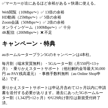
✅マーカーが左にあるほど余裕がある＝快適に使える。
Web閲覧
（
10
Mbps〜）
✅ 13倍の余裕
HD動画
（
25
Mbps〜）
✅ 5倍の余裕
Zoom会議
（
50
Mbps〜）
✅ 2倍の余裕
オンラインゲーム
（
100
Mbps〜）
✅ 十分
4K配信
（
200
Mbps〜）
❌ 不足
キャンペーン・特典
auホームルータープラン5Gのキャンペーンは4本柱。
毎月割（端末実質無料）・5Gルーター割（月550円×13ヶ
月）・乗りかえスタートサポート（他社解約金等最大30,000
円 au PAY残高還元）・事務手数料無料（au Online Shop申
込）です。
乗りかえスタートサポートは申込月含めて12ヶ月以内に申請
書を送付する必要があります。過去にあった5Gホームルー
ター割（1,342円×12ヶ月）やU29向け割引は新規受付終了
済。