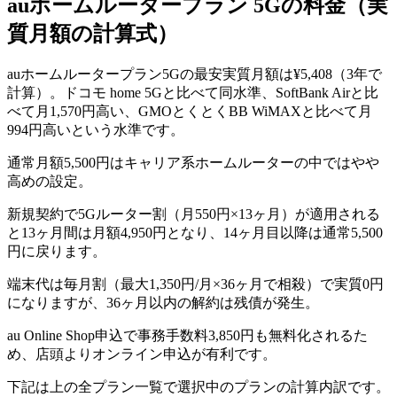
auホームルータープラン 5G
の料金（実
質月額の計算式）
auホームルータープラン5Gの最安実質月額は¥5,408（3年で
計算）。ドコモ home 5Gと比べて同水準、SoftBank Airと比
べて月1,570円高い、GMOとくとくBB WiMAXと比べて月
994円高いという水準です。
通常月額5,500円はキャリア系ホームルーターの中ではやや
高めの設定。
新規契約で5Gルーター割（月550円×13ヶ月）が適用される
と13ヶ月間は月額4,950円となり、14ヶ月目以降は通常5,500
円に戻ります。
端末代は毎月割（最大1,350円/月×36ヶ月で相殺）で実質0円
になりますが、36ヶ月以内の解約は残債が発生。
au Online Shop申込で事務手数料3,850円も無料化されるた
め、店頭よりオンライン申込が有利です。
下記は上の全プラン一覧で選択中のプランの計算内訳です。