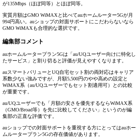
が135Mbps（ほぼ同等）とほぼ同等。
実質月額はGMO WiMAXと比べてauホームルーター5Gが月
994円高い。auショップの対面サポートにこだわらないなら
GMO WiMAXも合理的な選択です。
編集部コメント
auホームルータープラン5Gは「au/UQユーザー向けに特化し
たサービス」と割り切ると評価が見えやすくなります。
auスマートバリューとUQ自宅セット割の両対応はキャリア
系数少ない強みですが、月額5,500円のやや高めの設定と
WiMAX系（au/UQユーザーでもセット割適用可）との比較
が重要です。
au/UQユーザーでも「月額の安さを優先するならWiMAX系
（GMO/Broad等）を先に比較してください」というのが編
集部の正直な評価です。
auショップでの対面サポートを重視する方にとってはauホー
ムルータープラン5Gの存在価値があります。