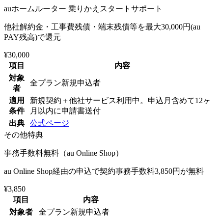
auホームルーター 乗りかえスタートサポート
他社解約金・工事費残債・端末残債等を最大30,000円(au
PAY残高)で還元
¥30,000
項目
内容
対象
全プラン新規申込者
者
適用
新規契約＋他社サービス利用中。申込月含めて12ヶ
条件
月以内に申請書送付
出典
公式ページ
その他特典
事務手数料無料（au Online Shop）
au Online Shop経由の申込で契約事務手数料3,850円が無料
¥3,850
項目
内容
対象者
全プラン新規申込者