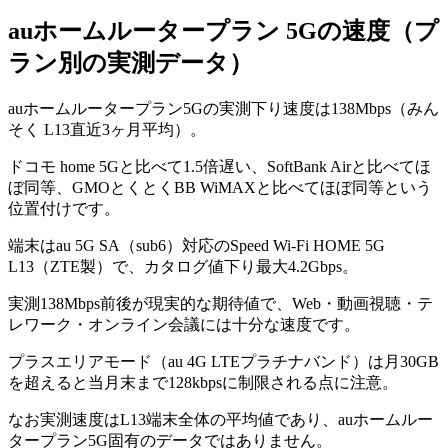
auホームルータープラン 5G
の速度（プ
ラン別の実測データ）
auホームルータープラン5Gの実測下り速度は138Mbps（みん
そく L13直近3ヶ月平均）。
ドコモ home 5Gと比べて1.5倍遅い、SoftBank Airと比べてほ
ぼ同等、GMOとくとくBB WiMAXと比べてほぼ同等という
位置付けです。
端末はau 5G SA（sub6）対応のSpeed Wi-Fi HOME 5G
L13（ZTE製）で、カタログ値下り最大4.2Gbps。
実測138Mbps前後が現実的な期待値で、Web・動画視聴・テ
レワーク・オンライン会議には十分な速度です。
プラスエリアモード（au 4G LTEプラチナバンド）は月30GB
を超えると当月末まで128kbpsに制限される点に注意。
なお実測速度はL13端末全体の平均値であり、auホームルー
タープラン5G固有のデータではありません。