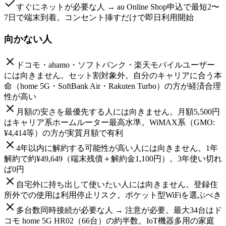
すぐにネットが必要な人 → au Online Shop申込で最短2〜
7日で端末到着。コンセント挿すだけで即日利用開始
向かない人
ドコモ・ahamo・ソフトバンク・楽天モバイルユーザー
には向きません。セット割対象外。自分のキャリアに合う本
命（home 5G・SoftBank Air・Rakuten Turbo）の方が経済合理
性が高い
月額の安さを最優先する人には向きません。月額5,500円
はキャリア系ホームルーター最高水準。WiMAX系（GMO:
¥4,414等）の方が実質月額で有利
4年以内に解約する可能性が高い人には向きません。1年
解約で約¥49,649（端末残債＋解約金1,100円）。3年使い切れ
ば0円
自宅外に持ち出して使いたい人には向きません。登録住
所外での使用は利用停止リスク。ポケット型WiFiを選ぶべき
多台数同時接続が必要な人 → 注意が必要。最大34台はド
コモ home 5G HR02（66台）の約半数。IoT機器多用の家庭