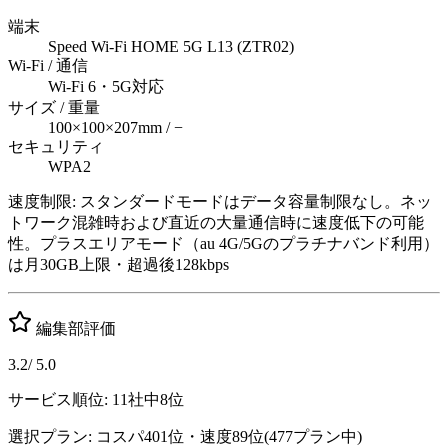
端末
Speed Wi-Fi HOME 5G L13 (ZTR02)
Wi-Fi / 通信
Wi-Fi 6・5G対応
サイズ / 重量
100×100×207mm / −
セキュリティ
WPA2
速度制限:
スタンダードモードはデータ容量制限なし。ネッ
トワーク混雑時および直近の大量通信時に速度低下の可能
性。プラスエリアモード（au 4G/5Gのプラチナバンド利用）
は月30GB上限・超過後128kbps
編集部評価
3.2
/ 5.0
サービス順位:
11
社中
8
位
選択プラン: コスパ
401
位
・速度
89
位
(
477
プラン中)