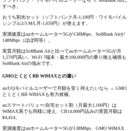
ソフトバンク・ワイモバイルユーザーなら → SoftBank Airに
すべき。
おうち割光セット（ソフトバンク月-1,100円・ワイモバイル
シンプル2/3 M/L月-1,650円）が使えます。
実測速度はauホームルーター5Gが138Mbps、SoftBank Airが
148Mbps（ほぼ同等）。
実質月額はSoftBank Airと比べてauホームルーター5Gが月
1,570円高い。Wi-Fi 7端末・最大100,000円の乗り換え補填も
SoftBank Airの強みです。
GMOとくとくBB WiMAX
との違い
au/UQモバイルユーザーで月額を安く抑えたいなら → GMO
とくとくBB WiMAXも有力候補。
auスマートバリュー/自宅セット割（月最大1,100円）は
WiMAX系でも同様に使え、CB14,000円込みの実質月額は
¥4,414。
実測速度はauホームルーター5Gが138Mbps、GMO WiMAX