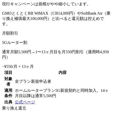
現行キャンペーンは規模がやや縮小しています。
GMOとくとくBB WiMAX（CB14,000円）やSoftBank Air（乗
り換え補填最大100,000円）と比べると還元額は控えめで
す。
月額割引
5Gルーター割
通常月額5,500円→1〜13ヶ月目を月550円割引（適用時4,950
円）
−¥550/月 × 13ヶ月
項目
内容
対象
全プラン新規申込者
者
適用
ホームルータープラン5G新規契約と同時加入。14ヶ
条件
月目以降は通常5,500円
出典
公式ページ
乗り換え還元