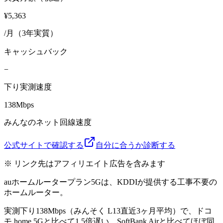
¥5,363
/月（3年実質）
キャッシュバック
−
下り実測速度
138Mbps
みんなのネット回線速度
公式サイトで確認する
自分に合うか診断する
※ リンク先はアフィリエイト広告を含みます
auホームルータープラン5Gは、KDDIが提供する工事不要の
ホームルーター。
実測下り138Mbps（みんそく L13直近3ヶ月平均）で、ドコ
モ home 5Gと比べて1.5倍遅い、SoftBank Airと比べてほぼ同