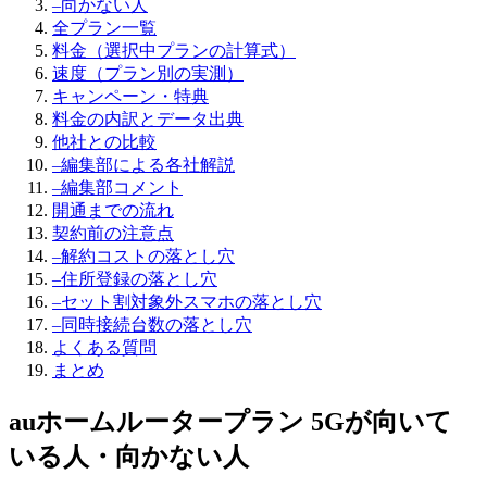
–
向かない人
全プラン一覧
料金（選択中プランの計算式）
速度（プラン別の実測）
キャンペーン・特典
料金の内訳とデータ出典
他社との比較
–
編集部による各社解説
–
編集部コメント
開通までの流れ
契約前の注意点
–
解約コストの落とし穴
–
住所登録の落とし穴
–
セット割対象外スマホの落とし穴
–
同時接続台数の落とし穴
よくある質問
まとめ
auホームルータープラン 5G
が向いて
いる人・向かない人