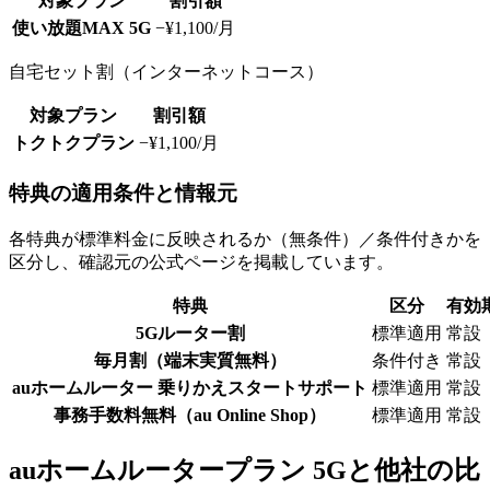
対象プラン
割引額
使い放題MAX 5G
−¥1,100/月
自宅セット割（インターネットコース）
対象プラン
割引額
トクトクプラン
−¥1,100/月
特典の適用条件と情報元
各特典が標準料金に反映されるか（無条件）／条件付きかを
区分し、確認元の公式ページを掲載しています。
特典
区分
有効
5Gルーター割
標準適用
常設
毎月割（端末実質無料）
条件付き
常設
auホームルーター 乗りかえスタートサポート
標準適用
常設
事務手数料無料（au Online Shop）
標準適用
常設
auホームルータープラン 5G
と他社の比