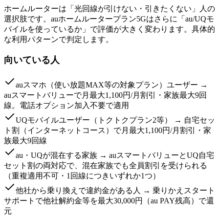
ホームルーターは「光回線が引けない・引きたくない」人の
選択肢です。auホームルータープラン5Gはさらに「au/UQモ
バイルを使っているか」で評価が大きく変わります。具体的
な利用パターンで判定します。
向いている人
auスマホ（使い放題MAX等の対象プラン）ユーザー →
auスマートバリューで月最大1,100円/月割引・家族最大9回
線。電話オプション加入不要で適用
UQモバイルユーザー（トクトクプラン2等） → 自宅セッ
ト割（インターネットコース）で月最大1,100円/月割引・家
族最大9回線
au・UQが混在する家族 → auスマートバリューとUQ自宅
セット割の両対応で、混在家族でも全員割引を受けられる
（重複適用不可・1回線につきいずれか1つ）
他社から乗り換えで違約金がある人 → 乗りかえスタート
サポートで他社解約金等を最大30,000円（au PAY残高）で還
元