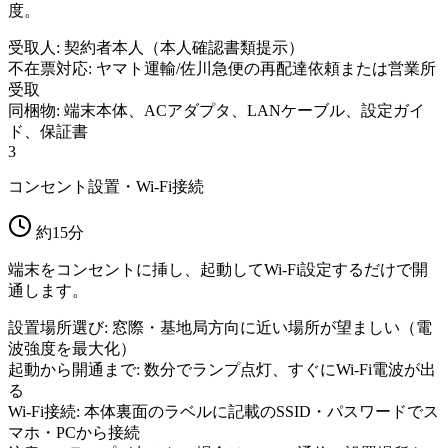
度。
受取人: 契約者本人（本人確認書類提示）
不在票対応: ヤマト運輸/佐川急便の再配達依頼または営業所
受取
同梱物: 端末本体、ACアダプタ、LANケーブル、設定ガイ
ド、保証書
3
コンセント設置・Wi-Fi接続
約15分
端末をコンセントに挿し、起動してWi-Fi設定するだけで開
通します。
設置場所選び: 窓際・基地局方向に近い場所が望ましい（電
波強度を最大化）
起動から開通まで: 数分でランプ点灯、すぐにWi-Fi電波が出
る
Wi-Fi接続: 本体裏面のラベルに記載のSSID・パスワードでス
マホ・PCから接続