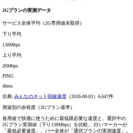
2G
プランの実測データ
サービス全体平均（2G専用値未取得）
下り平均
138Mbps
上り平均
26Mbps
PING
46ms
出典:
みんなのネット回線速度
（
2026-08-01
）
6,647件
用途別の余裕度（
2G
プラン基準）
各用途で快適に使うために最低限必要な速度と、選択中の
2G
プラン実測値（下り
138
Mbps）を比較。 白いマーカーが
「最低必要速度」、バー全体が「選択プランの実測速度」。