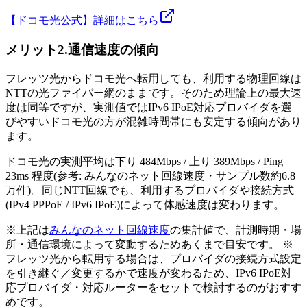
【ドコモ光公式】詳細はこちら
メリット2.通信速度の傾向
フレッツ光からドコモ光へ転用しても、利用する物理回線は
NTTの光ファイバー網のままです。そのため理論上の最大速
度は同等ですが、実測値ではIPv6 IPoE対応プロバイダを選
びやすいドコモ光の方が混雑時間帯にも安定する傾向があり
ます。
ドコモ光の実測平均は下り 484Mbps / 上り 389Mbps / Ping
23ms 程度(参考: みんなのネット回線速度・サンプル数約6.8
万件)。同じNTT回線でも、利用するプロバイダや接続方式
(IPv4 PPPoE / IPv6 IPoE)によって体感速度は変わります。
※上記は
みんなのネット回線速度
の集計値で、計測時期・場
所・通信環境によって変動するためあくまで目安です。 ※
フレッツ光から転用する場合は、プロバイダの接続方式設定
を引き継ぐ／変更するかで速度が変わるため、IPv6 IPoE対
応プロバイダ・対応ルーターをセットで検討するのがおすす
めです。