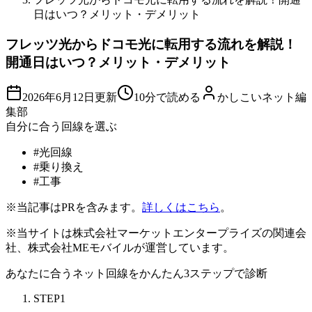
日はいつ？メリット・デメリット
フレッツ光からドコモ光に転用する流れを解説！
開通日はいつ？メリット・デメリット
2026年6月12日
更新
10分で読める
かしこいネット編
集部
自分に合う回線を選ぶ
#
光回線
#
乗り換え
#
工事
※当記事はPRを含みます。
詳しくはこちら
。
※当サイトは株式会社マーケットエンタープライズの関連会
社、株式会社MEモバイルが運営しています。
あなたに合うネット回線を
かんたん3ステップ
で診断
STEP
1