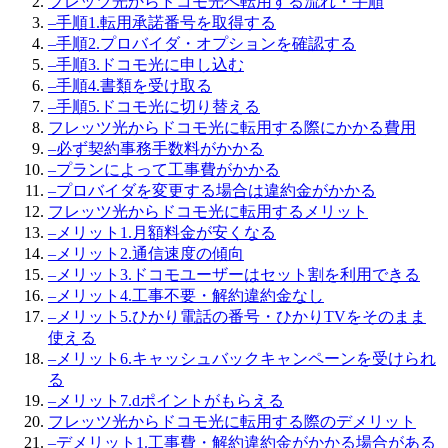
フレッツ光からドコモ光へ転用する流れ・手順
–
手順1.転用承諾番号を取得する
–
手順2.プロバイダ・オプションを確認する
–
手順3.ドコモ光に申し込む
–
手順4.書類を受け取る
–
手順5.ドコモ光に切り替える
フレッツ光からドコモ光に転用する際にかかる費用
–
必ず契約事務手数料がかかる
–
プランによって工事費がかかる
–
プロバイダを変更する場合は違約金がかかる
フレッツ光からドコモ光に転用するメリット
–
メリット1.月額料金が安くなる
–
メリット2.通信速度の傾向
–
メリット3.ドコモユーザーはセット割を利用できる
–
メリット4.工事不要・解約違約金なし
–
メリット5.ひかり電話の番号・ひかりTVをそのまま
使える
–
メリット6.キャッシュバックキャンペーンを受けられ
る
–
メリット7.dポイントがもらえる
フレッツ光からドコモ光に転用する際のデメリット
–
デメリット1.工事費・解約違約金がかかる場合がある