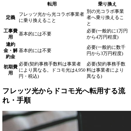
転用
乗り換え
別の光コラボ事業
フレッツ光から光コラボ事業者
定義
者へ乗り換えるこ
に乗り換えること
と
工事費
必要(一般的に1万円
基本的には不要
用
から4万円程度)
違約
必要(一般的に数千
金・解
基本的には不要
円から3万円程度)
約金
必要(契約事務手数料は事業者
必要(契約事務手数
初期費
により異なる。ドコモ光は4,950
料は事業者により
用
円・税込)
異なる)
フレッツ光からドコモ光へ転用する流
れ・手順