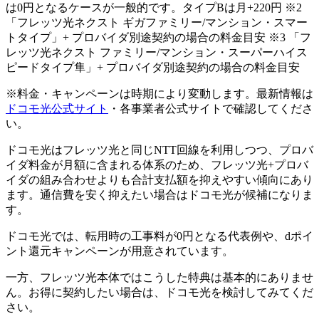
は0円となるケースが一般的です。タイプBは月+220円 ※2
「フレッツ光ネクスト ギガファミリー/マンション・スマー
トタイプ」+ プロバイダ別途契約の場合の料金目安 ※3 「フ
レッツ光ネクスト ファミリー/マンション・スーパーハイス
ピードタイプ隼」+ プロバイダ別途契約の場合の料金目安
※料金・キャンペーンは時期により変動します。最新情報は
ドコモ光公式サイト
・各事業者公式サイトで確認してくださ
い。
ドコモ光はフレッツ光と同じNTT回線を利用しつつ、プロバ
イダ料金が月額に含まれる体系のため、フレッツ光+プロバ
イダの組み合わせよりも合計支払額を抑えやすい傾向にあり
ます。通信費を安く抑えたい場合はドコモ光が候補になりま
す。
ドコモ光では、転用時の工事料が0円となる代表例や、dポイ
ント還元キャンペーンが用意されています。
一方、フレッツ光本体ではこうした特典は基本的にありませ
ん。お得に契約したい場合は、ドコモ光を検討してみてくだ
さい。