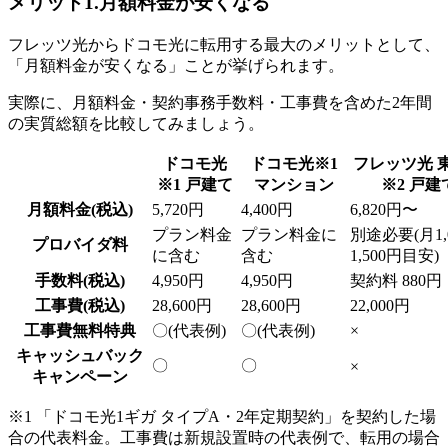
メリット1.月額料金が安くなる
フレッツ光からドコモ光に転用する最大のメリットとして、
「月額料金が安くなる」ことが挙げられます。
実際に、月額料金・契約事務手数料・工事費を含めた2年間
の実質総額を比較してみましょう。
ドコモ光
ドコモ光※1
フレッツ光 
※1 戸建て
マンション
※2 戸建
月額料金(税込)
5,720円
4,400円
6,820円〜
プラン料金
プラン料金に
別途必要(月1,
プロバイダ料
に含む
含む
1,500円目安)
手数料(税込)
4,950円
4,950円
契約料 880円
工事費(税込)
28,600円
28,600円
22,000円
工事費無料特典
〇(代表例)
〇(代表例)
×
キャッシュバック
〇
〇
×
キャンペーン
※1 「ドコモ光1ギガ タイプA・2年定期契約」を契約した場
合の代表料金。工事費は新規設置時の代表例で、転用の場合