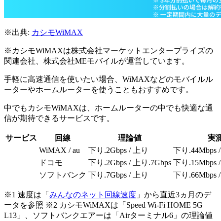
※出典:
カシモWiMAX
※カシモWiMAXは株式会社マーケットエンタープライズの
関連会社、株式会社MEモバイルが運営しています。
手軽に高速通信を使いたい場合、WiMAXなどのモバイルル
ーターやホームルーターを使うこともおすすめです。
中でもカシモWiMAXは、ホームルーターの中でも快適な通
信が期待できるサービスです。
サービス
回線
理論値
実
WiMAX / au
下り.2Gbps / 上り
下り.44Mbps 
ドコモ
下り.2Gbps / 上り.7Gbps
下り.15Mbps 
ソフトバンク
下り.7Gbps / 上り
下り.66Mbps 
※1 速度は「
みんなのネット回線速度
」から直近3ヵ月のデ
ータを参照 ※2 カシモWiMAXは「Speed Wi-Fi HOME 5G
L13」、ソフトバンクエアーは「Airターミナル6」の理論値