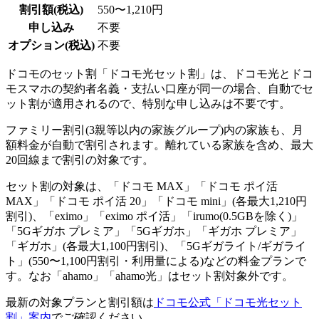
割引額(税込)
550〜1,210円
申し込み
不要
オプション(税込)
不要
ドコモのセット割「ドコモ光セット割」は、ドコモ光とドコ
モスマホの契約者名義・支払い口座が同一の場合、自動でセ
ット割が適用されるので、特別な申し込みは不要です。
ファミリー割引(3親等以内の家族グループ)内の家族も、月
額料金が自動で割引されます。離れている家族を含め、最大
20回線まで割引の対象です。
セット割の対象は、「ドコモ MAX」「ドコモ ポイ活
MAX」「ドコモ ポイ活 20」「ドコモ mini」(各最大1,210円
割引)、「eximo」「eximo ポイ活」「irumo(0.5GBを除く)」
「5Gギガホ プレミア」「5Gギガホ」「ギガホ プレミア」
「ギガホ」(各最大1,100円割引)、「5Gギガライト/ギガライ
ト」(550〜1,100円割引・利用量による)などの料金プランで
す。なお「ahamo」「ahamo光」はセット割対象外です。
最新の対象プランと割引額は
ドコモ公式「ドコモ光セット
割」案内
でご確認ください。