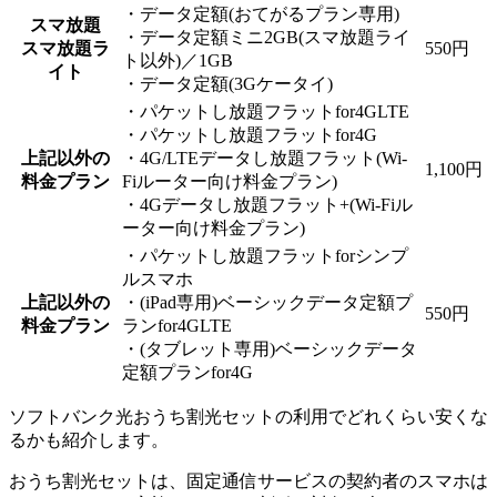
・データ定額(おてがるプラン専用)
スマ放題
・データ定額ミニ2GB(スマ放題ライ
スマ放題ラ
550円
ト以外)／1GB
イト
・データ定額(3Gケータイ)
・パケットし放題フラットfor4GLTE
・パケットし放題フラットfor4G
上記以外の
・4G/LTEデータし放題フラット(Wi-
1,100円
料金プラン
Fiルーター向け料金プラン)
・4Gデータし放題フラット+(Wi-Fiル
ーター向け料金プラン)
・パケットし放題フラットforシンプ
ルスマホ
上記以外の
・(iPad専用)ベーシックデータ定額プ
550円
料金プラン
ランfor4GLTE
・(タブレット専用)ベーシックデータ
定額プランfor4G
ソフトバンク光おうち割光セットの利用でどれくらい安くな
るかも紹介します。
おうち割光セットは、固定通信サービスの契約者のスマホは