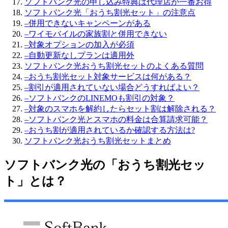
ソフトバンク光の申し込み特典は代理店が一番お得
ソフトバンク光「おうち割光セット」の注意点
–
併用できないキャンペーンがある
–
ワイモバイルの家族割と併用できない
–
対象オプションの加入が必須
–
自動更新なしプランは適用外
ソフトバンク光おうち割光セットのよくある質問
–
おうち割光セット対象サービスは何がある？
–
割引が適用されていない場合どうすればよい？
–
ソフトバンクのLINEMOも割引の対象？
–
対象のスマホを解約したらセット割は解除される？
–
ソフトバンク光とスマホの料金は合算請求可能？
–
おうち割が適用されているか確認する方法は?
ソフトバンク光おうち割光セットまとめ
ソフトバンク光の「おうち割光セッ
ト」とは？