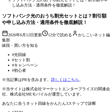
し込み方法・適用条件を徹底解説！
ソフトバンク光のおうち割光セットとは？割引額
や申し込み方法・適用条件を徹底解説！
2026年6月12日
更新
12分で読める
かしこいネット編
集部
値段・買い方を知る
#
光回線
#
セット割
#
キャンペーン
#
初心者
※当記事はPRを含みます。
詳しくはこちら
。
※当サイトは株式会社マーケットエンタープライズの関連会
社、株式会社MEモバイルが運営しています。
あなたに合うネット回線を
かんたん3ステップ
で診断