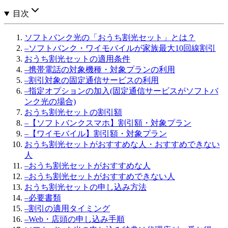
目次
ソフトバンク光の「おうち割光セット」とは？
–
ソフトバンク・ワイモバイルが家族最大10回線割引
おうち割光セットの適用条件
–
携帯電話の対象機種・対象プランの利用
–
割引対象の固定通信サービスの利用
–
指定オプションの加入(固定通信サービスがソフトバ
ンク光の場合)
おうち割光セットの割引額
–
【ソフトバンクスマホ】割引額・対象プラン
–
【ワイモバイル】割引額・対象プラン
おうち割光セットがおすすめな人・おすすめできない
人
–
おうち割光セットがおすすめな人
–
おうち割光セットがおすすめできない人
おうち割光セットの申し込み方法
–
必要書類
–
割引の適用タイミング
–
Web・店頭の申し込み手順