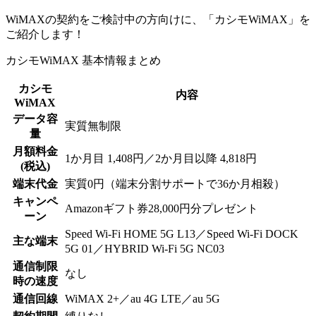
WiMAXの契約をご検討中の方向けに、「カシモWiMAX」を
ご紹介します！
カシモWiMAX 基本情報まとめ
カシモ
内容
WiMAX
データ容
実質無制限
量
月額料金
1か月目 1,408円／2か月目以降 4,818円
(税込)
端末代金
実質0円（端末分割サポートで36か月相殺）
キャンペ
Amazonギフト券28,000円分プレゼント
ーン
Speed Wi-Fi HOME 5G L13／Speed Wi-Fi DOCK
主な端末
5G 01／HYBRID Wi-Fi 5G NC03
通信制限
なし
時の速度
通信回線
WiMAX 2+／au 4G LTE／au 5G