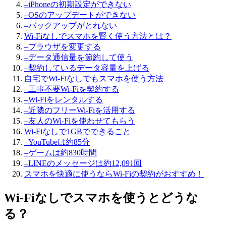
–
iPhoneの初期設定ができない
–
OSのアップデートができない
–
バックアップがとれない
Wi-Fiなしでスマホを賢く使う方法とは？
–
ブラウザを変更する
–
データ通信量を節約して使う
–
契約しているデータ容量を上げる
自宅でWi-Fiなしでもスマホを使う方法
–
工事不要Wi-Fiを契約する
–
Wi-Fiをレンタルする
–
近隣のフリーWi-Fiを活用する
–
友人のWi-Fiを使わせてもらう
Wi-Fiなしで1GBでできること
–
YouTubeは約85分
–
ゲームは約830時間
–
LINEのメッセージは約12,091回
スマホを快適に使うならWi-Fiの契約がおすすめ！
Wi-Fiなしでスマホを使うとどうな
る？