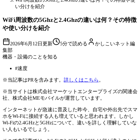
い分けを紹介
WiFi周波数の5Ghzと2.4Ghzの違いは何？その特徴
や使い分けを紹介
2026年6月12日
更新
5分で読める
かしこいネット編
集部
機器・設備のことを知る
#
速度
※当記事はPRを含みます。
詳しくはこちら
。
※当サイトは株式会社マーケットエンタープライズの関連会
社、株式会社MEモバイルが運営しています。
インターネットが急速に普及した昨今、自宅や外出先でスマ
ホをWi-Fiに接続する人も増えていると思われます。しかし
Wi-Fiの2.4GHzと5GHzについて、違いを詳しく理解していな
い人もいるでしょう。