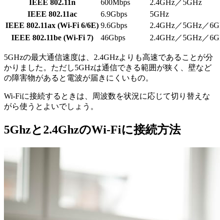
IEEE 802.11n
600Mbps
2.4GHz／5GHz
IEEE 802.11ac
6.9Gbps
5GHz
IEEE 802.11ax (Wi-Fi 6/6E)
9.6Gbps
2.4GHz／5GHz／6G
IEEE 802.11be (Wi-Fi 7)
46Gbps
2.4GHz／5GHz／6G
5GHzの最大通信速度は、2.4GHzよりも高速であることが分
かりました。ただし5GHzは通信できる範囲が狭く、壁など
の障害物があると電波が届きにくいもの。
Wi-Fiに接続するときは、周波数を状況に応じて切り替えな
がら使うとよいでしょう。
5Ghzと2.4GhzのWi-Fiに接続方法