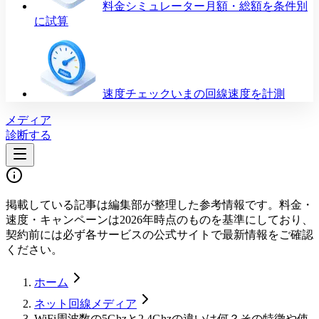
料金シミュレーター
月額・総額を条件別
に試算
速度チェック
いまの回線速度を計測
メディア
診断する
掲載している記事は編集部が整理した参考情報です。料金・
速度・キャンペーンは2026年時点のものを基準にしており、
契約前には必ず各サービスの公式サイトで最新情報をご確認
ください。
ホーム
ネット回線メディア
WiFi周波数の5Ghzと2.4Ghzの違いは何？その特徴や使