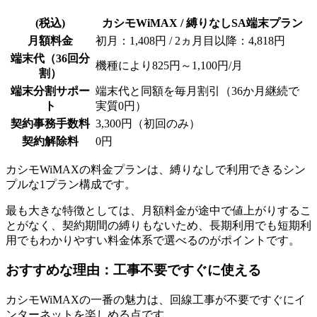
(税込)
カシモWiMAX / 縛りなしSA端末プラン
月額料金
初月：1,408円 / 2ヵ月目以降：4,818円
端末代（36回分
機種により825円～1,100円/月
割）
端末分割サポー
端末代と同額を毎月割引（36か月継続で
ト
実質0円）
契約事務手数料
3,300円（初回のみ）
契約解除料
0円
カシモWiMAXの料金プランは、縛りなしで利用できるシン
プルな1プラン構成です。
最も大きな特徴としては、月額料金が途中で値上がりするこ
とがなく、契約期間の縛りもないため、長期利用でも短期利
用でもわかりやすい料金体系で選べるのがポイントです。
おすすめな理由：工事不要ですぐに使える
カシモWiMAXの一番の魅力は、回線工事が不要ですぐにイ
ンターネットを楽しめる点です。