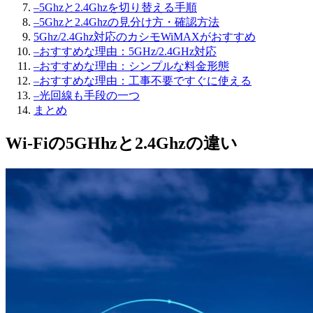
–
5Ghzと2.4Ghzを切り替える手順
–
5Ghzと2.4Ghzの見分け方・確認方法
5Ghz/2.4Ghz対応のカシモWiMAXがおすすめ
–
おすすめな理由：5GHz/2.4GHz対応
–
おすすめな理由：シンプルな料金形態
–
おすすめな理由：工事不要ですぐに使える
–
光回線も手段の一つ
まとめ
Wi-Fiの5GHhzと2.4Ghzの違い