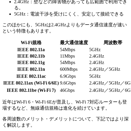
2.4GHz：壁などの障害物があっても広範囲で利用でき
る。
5GHz：電波干渉を受けにくく、安定して接続できる
このほかにも、5GHzは2.4GHzよりもデータ通信速度が速い
という特徴もあります。
Wi-Fi規格
最大通信速度
周波数帯
IEEE 802.11a
54Mbps
5GHz
IEEE 802.11b
11Mbps
2.4GHz
IEEE 802.11g
54Mbps
2.4GHz
IEEE 802.11n
600Mbps
2.4GHz／5GHz
IEEE 802.11ac
6.9Gbps
5GHz
IEEE 802.11ax (Wi-Fi 6/6E)
9.6Gbps
2.4GHz／5GHz／6G
IEEE 802.11be (Wi-Fi 7)
46Gbps
2.4GHz／5GHz／6G
近年はWi-Fi 6・Wi-Fi 6Eが普及し、Wi-Fi 7対応ルーターも登
場するなど、無線通信規格は進化を続けています。
各周波数のメリット・デメリットについて、下記ではより深
く解説します。