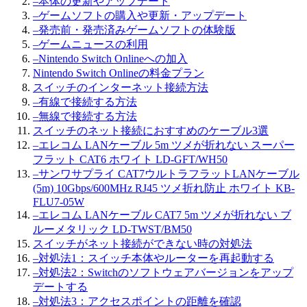
–
本体の更新やアップデート
–
ゲームソフトの購入や更新・アップデート
–
発売前・発売済みゲームソフトの体験版
–
ゲームニュースの利用
–
Nintendo Switch Onlineへの加入
Nintendo Switch Onlineの料金プラン
スイッチのインターネット接続方法
–
有線で接続する方法
–
無線で接続する方法
スイッチのネット接続におすすめのケーブル3選
–
エレコム LANケーブル 5m ツメが折れない スーパー
フラット CAT6 ホワイト LD-GFT/WH50
–
サンワサプライ CAT7ウルトラフラットLANケーブル
(5m) 10Gbps/600MHz RJ45 ツメ折れ防止 ホワイト KB-
FLU7-05W
–
エレコム LANケーブル CAT7 5m ツメが折れない ブ
ルーメタリック LD-TWST/BM50
スイッチがネット接続ができない時の対処法
–
対処法1：スイッチ本体やルーターを再起動する
–
対処法2：Switchのソフトウェアバージョンをアップ
デートする
–
対処法3：アクセスポイントの距離を確認