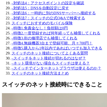
–
対処法4：アクセスポイントの設定を確認
–
対処法5：DNSを自動設定に戻す
–
対処法6：一時的に別のDNSサーバーへ接続する
–
対処法7：スイッチの公式Q&Aで検索する
スイッチにおすすめのモバイル保険
–
特徴1.免責金なし！負担額は0円
–
特徴2.一度登録すれば何年経っても補償してくれる
–
特徴3.街の修理店でも補償してくれる
–
特徴4.無線機器3台まで登録可能、月々700円！
–
特徴5.購入から1年以内であればいつでも加入できる
スイッチのネット接続についてよくある質問
–
スイッチをネット接続が切れるのはなぜ？
–
ネット環境がない場合もスイッチは使える？
–
スイッチでインターネットブラウザは使えるのか？
スイッチのネット接続方法まとめ
スイッチのネット接続時にできること